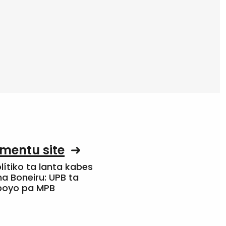
mentu site
olítiko ta lanta kabes
a Boneiru: UPB ta
apoyo pa MPB