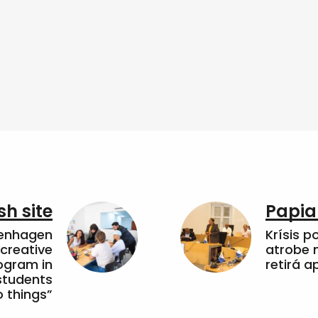
sh site
Papia
penhagen
Krísis p
 creative
atrobe n
ogram in
retirá 
students
 things”