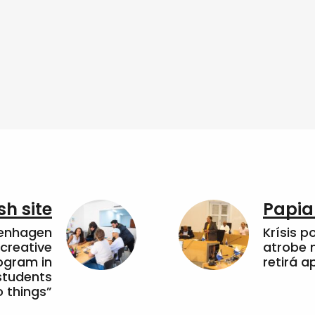
sh site
Papia
penhagen
Krísis p
 creative
atrobe n
ogram in
retirá 
students
 things”