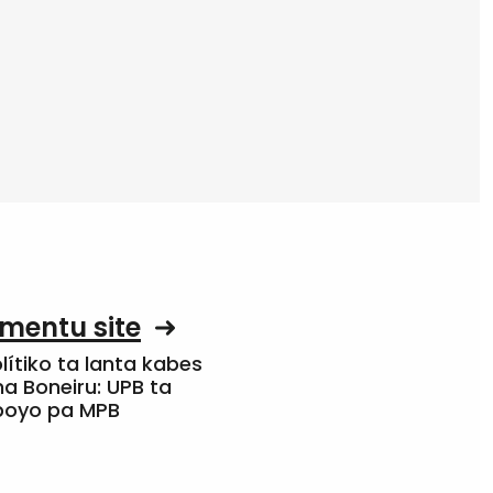
mentu site
olítiko ta lanta kabes
a Boneiru: UPB ta
apoyo pa MPB