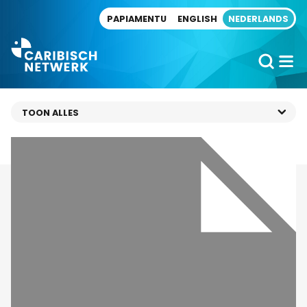
Direct naar artikel
PAPIAMENTU
ENGLISH
NEDERLANDS