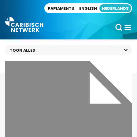
Direct naar artikel
PAPIAMENTU
ENGLISH
NEDERLANDS