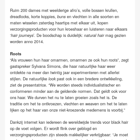
Ruim 200 dames met weelderige afro’s, volle bossen krullen,
dreadlocks, korte koppies,
en vlechten in alle soorten en
buns
maten wisselen zaterdag haartips met elkaar uit, kopen
verzorgingsproducten voor hun kroeshaar en luisteren naar elkaars
‘
’. De boodschap is duidelijk:
mag gezien
hair journeys
natural hair
worden anno 2014.
Roots
“Als vrouwen hun haar omarmen, omarmen ze ook hun roots”, zegt
gastspreker Sylvana Simons, die haar natuurlijke haar weer
ontdekte na meer dan twintig jaar experimenteren met allerlei
stijlen. De natuurlijke
past ook in een bredere ontwikkeling,
look
ziet de presentatrice. “We worden steeds individualistischer en
conformeren minder aan de geldende normen. Dat geldt ook voor
ons haar. We durven het nu te laten groeien zoals het is. De
traditie om het te ontkroezen, vlechten en
om het te laten
weaven
lijken op het haar van onze niet-kroezende medemens is voorbij.”
Dankzij internet kan iedereen de wereldwijde trends voor black hair
op de voet volgen. Er wordt flink over geblogd en
verzorgingsproducten zijn steeds makkelijker verkrijgbaar: “Je moet