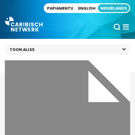
Direct naar artikel
PAPIAMENTU
ENGLISH
NEDERLANDS