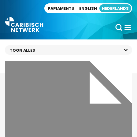
Direct naar artikel
PAPIAMENTU
ENGLISH
NEDERLANDS