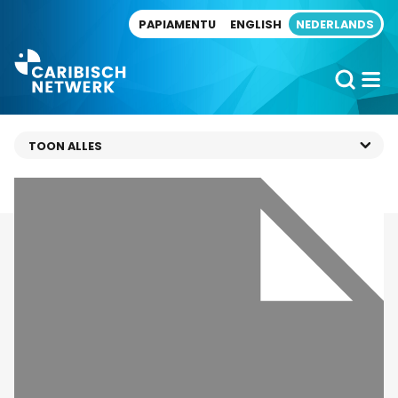
Direct naar artikel
PAPIAMENTU
ENGLISH
NEDERLANDS