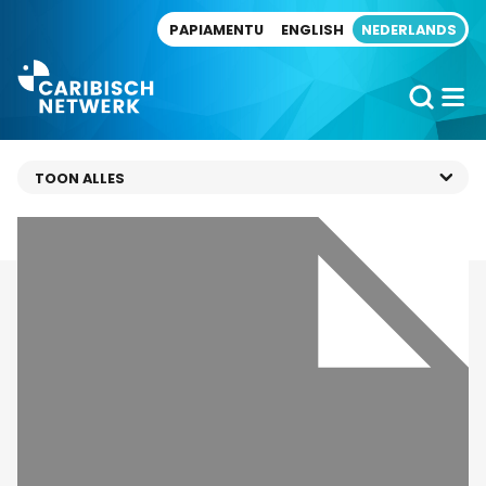
Direct naar artikel
PAPIAMENTU
ENGLISH
NEDERLANDS