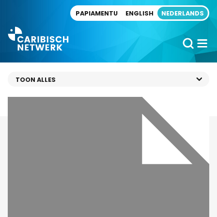
Direct naar artikel
PAPIAMENTU
ENGLISH
NEDERLANDS