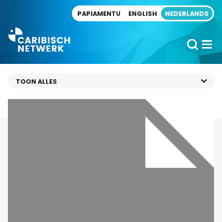
Direct naar artikel
PAPIAMENTU
ENGLISH
NEDERLANDS