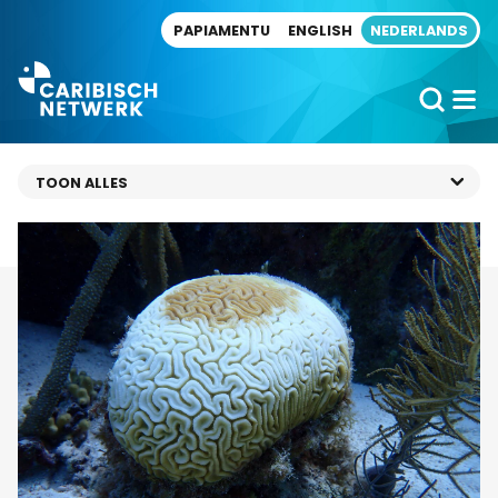
Direct naar artikel
PAPIAMENTU
ENGLISH
NEDERLANDS