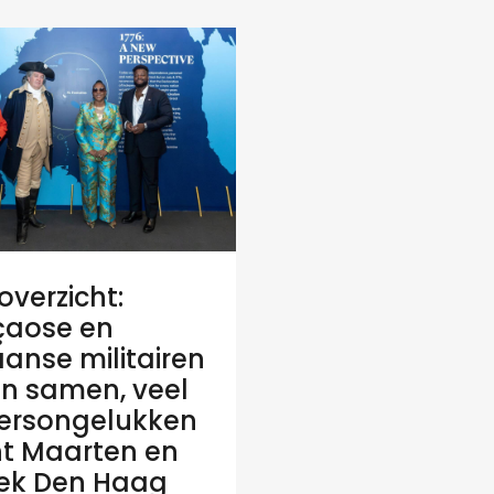
verzicht:
çaose en
anse militairen
en samen, veel
ersongelukken
nt Maarten en
tiek Den Haag