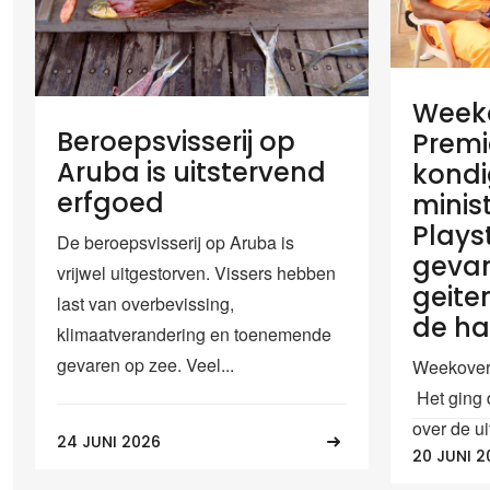
Weeko
Beroepsvisserij op
Premi
Aruba is uitstervend
kondi
erfgoed
minis
Plays
De beroepsvisserij op Aruba is
geva
vrijwel uitgestorven. Vissers hebben
geiten
last van overbevissing,
de h
klimaatverandering en toenemende
gevaren op zee. Veel...
Weekoverz
Het ging 
over de ui
24 JUNI 2026
20 JUNI 2