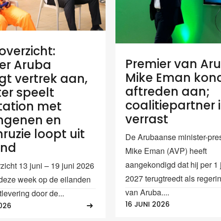
verzicht:
Premier van Ar
er Aruba
Mike Eman kond
gt vertrek aan,
aftreden aan;
ter speelt
coalitiepartner 
tation met
verrast
ngenen en
ruzie loopt uit
De Arubaanse minister-pre
and
Mike Eman (AVP) heeft
aangekondigd dat hij per 1 
icht 13 juni – 19 juni 2026
2027 terugtreedt als regeri
deze week op de eilanden
van Aruba....
tlevering door de...
16 JUNI 2026
026