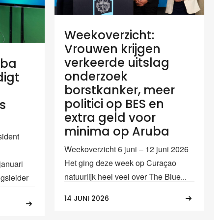
Weekoverzicht:
Vrouwen krijgen
verkeerde uitslag
uba
onderzoek
igt
borstkanker, meer
politici op BES en
is
extra geld voor
minima op Aruba
sident
Weekoverzicht 6 juni – 12 juni 2026
Het ging deze week op Curaçao
januari
natuurlijk heel veel over The Blue...
ngsleider
14 JUNI 2026