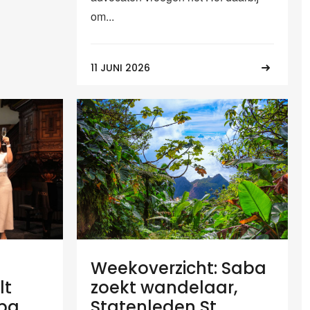
om...
11 JUNI 2026
Weekoverzicht: Saba
lt
zoekt wandelaar,
aba
Statenleden St.