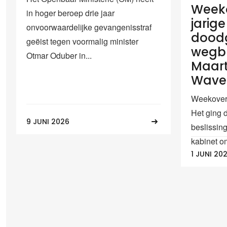
Weeko
in hoger beroep drie jaar
jarig
onvoorwaardelijke gevangenisstraf
dood
geëist tegen voormalig minister
wegbl
Otmar Oduber in...
Maart
Wave 
Weekoverz
Het ging 
9 JUNI 2026
beslissin
kabinet om
1 JUNI 20