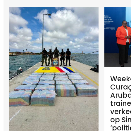
Weeko
Cura
Aruba
train
verke
op Si
‘poli