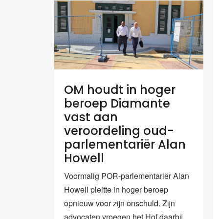
OM houdt in hoger
beroep Diamante
vast aan
veroordeling oud-
parlementariër Alan
Howell
Voormalig POR-parlementariër Alan
Howell pleitte in hoger beroep
opnieuw voor zijn onschuld. Zijn
advocaten vroegen het Hof daarbij