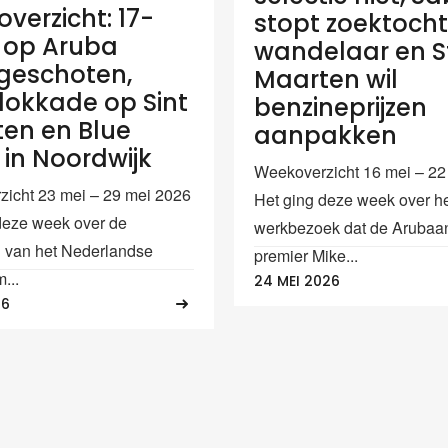
verzicht: 17-
stopt zoektoch
e op Aruba
wandelaar en S
geschoten,
Maarten wil
okkade op Sint
benzineprijzen
en en Blue
aanpakken
in Noordwijk
Weekoverzicht 16 mei – 22
icht 23 mei – 29 mei 2026
Het ging deze week over h
deze week over de
werkbezoek dat de Arubaa
g van het Nederlandse
premier Mike...
...
24 MEI 2026
26