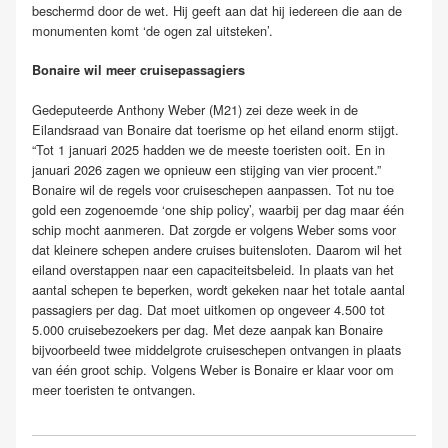
beschermd door de wet. Hij geeft aan dat hij iedereen die aan de
monumenten komt ‘de ogen zal uitsteken’.
Bonaire wil meer cruisepassagiers
Gedeputeerde Anthony Weber (M21) zei deze week in de
Eilandsraad van Bonaire dat toerisme op het eiland enorm stijgt.
“Tot 1 januari 2025 hadden we de meeste toeristen ooit. En in
januari 2026 zagen we opnieuw een stijging van vier procent.”
Bonaire wil de regels voor cruiseschepen aanpassen. Tot nu toe
gold een zogenoemde ‘one ship policy’, waarbij per dag maar één
schip mocht aanmeren. Dat zorgde er volgens Weber soms voor
dat kleinere schepen andere cruises buitensloten. Daarom wil het
eiland overstappen naar een capaciteitsbeleid. In plaats van het
aantal schepen te beperken, wordt gekeken naar het totale aantal
passagiers per dag. Dat moet uitkomen op ongeveer 4.500 tot
5.000 cruisebezoekers per dag. Met deze aanpak kan Bonaire
bijvoorbeeld twee middelgrote cruiseschepen ontvangen in plaats
van één groot schip. Volgens Weber is Bonaire er klaar voor om
meer toeristen te ontvangen.