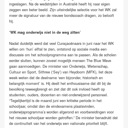
ingeslagen. Na de wedstrijden in Australië heeft hij naar eigen
zeggen een beter beeld. Zijn uiteindelijke selectie voor het WK zal
meer de signatuur van de nieuwe bondscoach dragen, zo belooft
hij.
‘WK mag onderwijs niet in de weg zitten’
Nadat duidelijk werd dat veel Curaçaoënaars in juni naar het WK
willen om ‘hun’ elftal te zien, ontstond op sociale media een
discussie om het schoolprogramma aan te passen. Als de scholen
eerder sluiten, kunnen zoveel mogelijk mensen The Blue Wave
gaan aanmoedigen. De minister van Onderwijs, Wetenschap,
Cultuur en Sport, Sithree (‘Sey’) van Heydoorn (MFK), liet deze
week weten dat de deelname ‘een bijzonder, historisch en
belangrijk moment’ is. Hij deelt het enthousiasme dat dit bij de
bevolking teweegbrengt en ziet dat dit ook invloed heeft op
studenten, ouders, docenten en niet-onderwijzend personeel.
“Tegelijkertijd is de maand juni een kritieke periode in het
schooljaar, omdat dan de eindexamens plaatsvinden,
onderwijsprogramma’s worden afgerond en voorbereidingen voor
het nieuwe schooljaar worden getroffen.” De minister benadrukt dat
de continuïteit van het onderwijs een nationale prioriteit blijft.