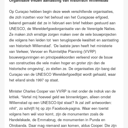
Organisatie vrezen aantasting van historisch Willemstad
Op Curaçao hebben begin deze week verschillende organisaties,
die zich inzetten voor het behoud van het Curaçaose erfgoed,
bekend gemaakt dat ze in februari een brief hebben gestuurd aan
UNESCO, de Werelderfgoedorganisatie van de Verenigde Naties.
Ze maken zich ernstige zorgen maken over de vele bouwprojecten
die volgens hen leiden tot ‘een teruglopende kwaliteit en aantasting
van historisch Willemstad’. ‘De laatste jaren heeft het ministerie
van Verkeer, Vervoer en Ruimtelijke Planning (VVRP)
bouwvergunningen en principeakkoorden verleend voor de bouw
van constructies die vele malen hoger en groter zijn dan de
historische omgeving’, zo stellen ze. De organisaties zijn bang dat
Curaçao van de UNESCO Werelderfgoedlijst wordt gehaald, waar
het eiland sinds 1997 op staat.
Minister Charles Cooper van VVRP is niet onder de indruk van de
kritiek. “Vertel mij hoeveel geld we binnenkrijgen, alleen omdat
Willemstad op een UNESCO-lijst staat? Ik zal zelf antwoorden:
nihil”, zo schrijft hij op zijn Facebook-pagina. Waar een toerist
volgens hem wél voor komt, zijn de monumenten zoals de
Handelskade, de Emmabrug, de monumenten in Punda en
Otrobanda. Daar mag niemand aan komen, aldus Cooper. Die zijn