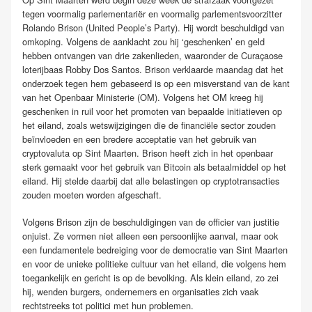
tegen voormalig parlementariër en voormalig parlementsvoorzitter
Rolando Brison (United People’s Party). Hij wordt beschuldigd van
omkoping. Volgens de aanklacht zou hij ‘geschenken’ en geld
hebben ontvangen van drie zakenlieden, waaronder de Curaçaose
loterijbaas Robby Dos Santos. Brison verklaarde maandag dat het
onderzoek tegen hem gebaseerd is op een misverstand van de kant
van het Openbaar Ministerie (OM). Volgens het OM kreeg hij
geschenken in ruil voor het promoten van bepaalde initiatieven op
het eiland, zoals wetswijzigingen die de financiële sector zouden
beïnvloeden en een bredere acceptatie van het gebruik van
cryptovaluta op Sint Maarten. Brison heeft zich in het openbaar
sterk gemaakt voor het gebruik van Bitcoin als betaalmiddel op het
eiland. Hij stelde daarbij dat alle belastingen op cryptotransacties
zouden moeten worden afgeschaft.
Volgens Brison zijn de beschuldigingen van de officier van justitie
onjuist. Ze vormen niet alleen een persoonlijke aanval, maar ook
een fundamentele bedreiging voor de democratie van Sint Maarten
en voor de unieke politieke cultuur van het eiland, die volgens hem
toegankelijk en gericht is op de bevolking. Als klein eiland, zo zei
hij, wenden burgers, ondernemers en organisaties zich vaak
rechtstreeks tot politici met hun problemen.