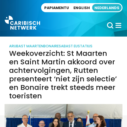
Direct naar artikel
PAPIAMENTU
ENGLISH
NEDERLANDS
ARUBA
ST MAARTEN
BONAIRE
SABA
ST EUSTATIUS
Weekoverzicht: St Maarten
en Saint Martin akkoord over
achtervolgingen, Rutten
presenteert ‘niet zijn selectie’
en Bonaire trekt steeds meer
toeristen