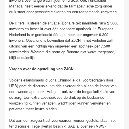
inwoners over lange wachttijden en drukte. Ook Fundashon
Mariadal heeft eerder erkend dat de farmaceutische zorg onder
druk staat door personeelstekorten en een toenemende zorgvraag.
De cijfers illustreren de situatie. Bonaire telt inmiddels ruim 27.000
inwoners en beschikt over één openbare apotheek. In Europees
Nederland is er gemiddeld één apotheek per ongeveer 9.300
inwoners. Opvallend is bovendien dat ZJCN in het verleden zelf
uitging van een richtlijn van ongeveer één apotheek per 7.500
verzekerden. Waarom die norm op Bonaire niet wordt toegepast,
blijft onduidelijk.
Vragen over de opstelling van ZJCN
Volgens eilandsraadslid Jona Chirino-Felida (voorgedragen door
UPB) gaat de discussie inmiddels verder dan alleen de komst van
een tweede apotheek. Het gaat ook over de toegankelijkheid van
de zorg. Een extra apotheek zou de druk op de bestaande
voorziening kunnen verlagen, wachttijden kunnen verkorten en
patiënten meer keuze bieden.
Dat aan een zorgcontract voorwaarden worden gesteld, staat niet
ter discussie. Tegelijkertijd beschikt SAB al over een VWS-