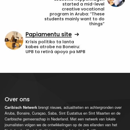
started a mid-level
creative vocational
program in Aruba: “These
students mainly want to do
things”
Papiamentu site
Krísis polítiko ta lanta
kabes atrobe na Boneiru:
UPB ta retirá apoyo pa MPB
Over ons
brengt nieuws, actualiteiten en achtergronden over
Caribisch Netwerk
Aruba, Bonaire, Curaçao, Saba, Sint Eustatius en Sint Maarten en de
Caribische gemeenschap in Nederland. Met een netwerk van lokale
journalisten volgen we de ontwikkelingen op de zes eilanden van het