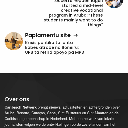
Loucette Reppenhagen
started a mid-level
creative vocational
program in Aruba: “These
students mainly want to do
things”
Papiamentu site
Krísis polítiko ta lanta
kabes atrobe na Boneiru:
UPB ta retirá apoyo pa MPB
Over ons
brengt nieuws, actualiteiten en achtergronden over
Caribisch Netwerk
Aruba, Bonaire, Curaçao, Saba, Sint Eustatius en Sint Maarten en de
Caribische gemeenschap in Nederland. Met een netwerk van lokale
journalisten volgen we de ontwikkelingen op de zes eilanden van het