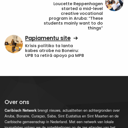
Loucette Reppenhagen
started a mid-level
creative vocational
program in Aruba: “These
students mainly want to do
things”
Papiamentu site
Krísis polítiko ta lanta
kabes atrobe na Boneiru:
UPB ta retirá apoyo pa MPB
Over ons
brengt nieuws, actualiteiten en achtergronden over
Caribisch Netwerk
Aruba, Bonaire, Curaçao, Saba, Sint Eustatius en Sint Maarten en de
Caribische gemeenschap in Nederland. Met een netwerk van lokale
journalisten volgen we de ontwikkelingen op de zes eilanden van het