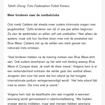
Tahith Chong. Foto Federashon Futbòl Kòrsou
Meer kinderen naar de voetbalclubs
Ook merkt Caldera dat steeds meer ouders informatie vragen over
jeugdvoetbal. “Zelfs kinderen van vijf of zes jaar willen beginnen.
Ze zien de wedstrijden en willen zelf ook voetballen.” Niet alleen de
spelers, maar ook hun families leven mee met de prestaties van
Blue Wave. Caldera ziet op de velden een sterk gevoel van
nationale trots ontstaan.
“Veel kinderen trekken na de training meteen een Blue Wave-shirt
aan. Ook ouders verschijnen op het veld met kleding waarop Blue
Wave of Curaçao staat. Je voelt de sfeer overal.” Volgens hem is er
een verbondenheid ontstaan die verder gaat dan voetbal alleen.
Jongeren zien voor het eerst dat hun eiland op het hoogste
internationale podium vertegenwoordigd wordt. “Het hele eiland lijkt
mee te vieren. Die trots voel je overal.”
Volgens hem laat de kwalificatie zien wat mogelijk is wanneer
jarenlang wordt geïnvesteerd in talentontwikkeling. “We hadden
vroeger weinig middelen, maar veel mensen hebben jarenlang