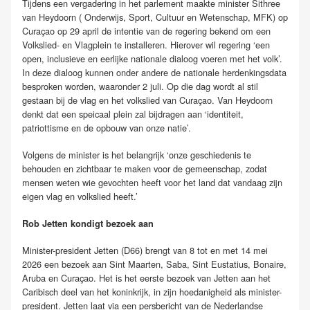
Tijdens een vergadering in het parlement maakte minister Sithree
van Heydoorn ( Onderwijs, Sport, Cultuur en Wetenschap, MFK) op
Curaçao op 29 april de intentie van de regering bekend om een
Volkslied- en Vlagplein te installeren. Hierover wil regering ‘een
open, inclusieve en eerlijke nationale dialoog voeren met het volk’.
In deze dialoog kunnen onder andere de nationale herdenkingsdata
besproken worden, waaronder 2 juli. Op die dag wordt al stil
gestaan bij de vlag en het volkslied van Curaçao. Van Heydoorn
denkt dat een speicaal plein zal bijdragen aan ‘identiteit,
patriottisme en de opbouw van onze natie’.
Volgens de minister is het belangrijk ‘onze geschiedenis te
behouden en zichtbaar te maken voor de gemeenschap, zodat
mensen weten wie gevochten heeft voor het land dat vandaag zijn
eigen vlag en volkslied heeft.’
Rob Jetten kondigt bezoek aan
Minister-president Jetten (D66) brengt van 8 tot en met 14 mei
2026 een bezoek aan Sint Maarten, Saba, Sint Eustatius, Bonaire,
Aruba en Curaçao. Het is het eerste bezoek van Jetten aan het
Caribisch deel van het koninkrijk, in zijn hoedanigheid als minister-
president. Jetten laat via een persbericht van de Nederlandse