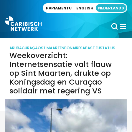
Direct naar artikel
PAPIAMENTU
ENGLISH
NEDERLANDS
ARUBA
CURAÇAO
ST MAARTEN
BONAIRE
SABA
ST EUSTATIUS
Weekoverzicht:
Internetsensatie valt flauw
op Sint Maarten, drukte op
Koningsdag en Curaçao
solidair met regering VS