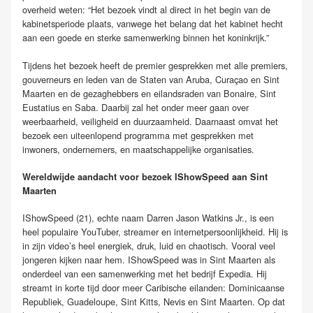
overheid weten: “Het bezoek vindt al direct in het begin van de
kabinetsperiode plaats, vanwege het belang dat het kabinet hecht
aan een goede en sterke samenwerking binnen het koninkrijk.”
Tijdens het bezoek heeft de premier gesprekken met alle premiers,
gouverneurs en leden van de Staten van Aruba, Curaçao en Sint
Maarten en de gezaghebbers en eilandsraden van Bonaire, Sint
Eustatius en Saba. Daarbij zal het onder meer gaan over
weerbaarheid, veiligheid en duurzaamheid. Daarnaast omvat het
bezoek een uiteenlopend programma met gesprekken met
inwoners, ondernemers, en maatschappelijke organisaties.
Wereldwijde aandacht voor bezoek IShowSpeed aan Sint
Maarten
IShowSpeed (21), echte naam Darren Jason Watkins Jr., is een
heel populaire YouTuber, streamer en internetpersoonlijkheid. Hij is
in zijn video’s heel energiek, druk, luid en chaotisch. Vooral veel
jongeren kijken naar hem. IShowSpeed was in Sint Maarten als
onderdeel van een samenwerking met het bedrijf Expedia. Hij
streamt in korte tijd door meer Caribische eilanden: Dominicaanse
Republiek, Guadeloupe, Sint Kitts, Nevis en Sint Maarten. Op dat