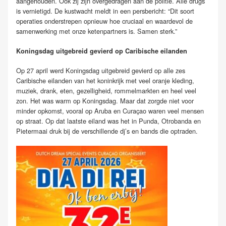
aangehouden. Ook zij zijn overgedragen aan de politie. Alle drugs
is vernietigd. De kustwacht meldt in een persbericht: “Dit soort
operaties onderstrepen opnieuw hoe cruciaal en waardevol de
samenwerking met onze ketenpartners is. Samen sterk.”
Koningsdag uitgebreid gevierd op Caribische eilanden
Op 27 april werd Koningsdag uitgebreid gevierd op alle zes
Caribische eilanden van het koninkrijk met veel oranje kleding,
muziek, drank, eten, gezelligheid, rommelmarkten en heel veel
zon. Het was warm op Koningsdag. Maar dat zorgde niet voor
minder opkomst, vooral op Aruba en Curaçao waren veel mensen
op straat. Op dat laatste eiland was het in Punda, Otrobanda en
Pietermaai druk bij de verschillende dj’s en bands die optraden.