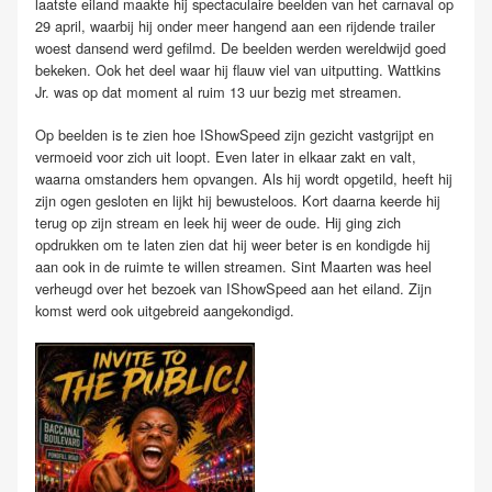
laatste eiland maakte hij spectaculaire beelden van het carnaval op
29 april, waarbij hij onder meer hangend aan een rijdende trailer
woest dansend werd gefilmd. De beelden werden wereldwijd goed
bekeken. Ook het deel waar hij flauw viel van uitputting. Wattkins
Jr. was op dat moment al ruim 13 uur bezig met streamen.
Op beelden is te zien hoe IShowSpeed zijn gezicht vastgrijpt en
vermoeid voor zich uit loopt. Even later in elkaar zakt en valt,
waarna omstanders hem opvangen. Als hij wordt opgetild, heeft hij
zijn ogen gesloten en lijkt hij bewusteloos. Kort daarna keerde hij
terug op zijn stream en leek hij weer de oude. Hij ging zich
opdrukken om te laten zien dat hij weer beter is en kondigde hij
aan ook in de ruimte te willen streamen. Sint Maarten was heel
verheugd over het bezoek van IShowSpeed aan het eiland. Zijn
komst werd ook uitgebreid aangekondigd.