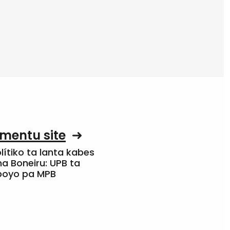
mentu site
olítiko ta lanta kabes
a Boneiru: UPB ta
apoyo pa MPB