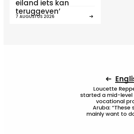
eiland iets kan
teruggeven’
7 AUGUSTUS 2026
Engli
Loucette Rep
started a mid-level
vocational pr
Aruba: “These 
mainly want to do