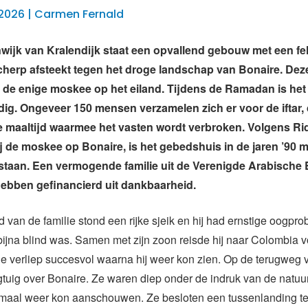
 2026 | Carmen Fernald
nwijk van Kralendijk staat een opvallend gebouw met een f
cherp afsteekt tegen het droge landschap van Bonaire. Deze
 de enige moskee op het eiland. Tijdens de Ramadan is het 
ig. Ongeveer 150 mensen verzamelen zich er voor de iftar,
 maaltijd waarmee het vasten wordt verbroken. Volgens Ri
j de moskee op Bonaire, is het gebedshuis in de jaren ’90 m
tstaan. Een vermogende familie uit de Verenigde Arabische
ebben gefinancierd uit dankbaarheid.
d van de familie stond een rijke sjeik en hij had ernstige oogpr
bijna blind was. Samen met zijn zoon reisde hij naar Colombia 
ie verliep succesvol waarna hij weer kon zien. Op de terugweg 
gtuig over Bonaire. Ze waren diep onder de indruk van de natu
llemaal weer kon aanschouwen. Ze besloten een tussenlanding t