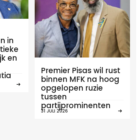
n in
tieke
ijk en
Premier Pisas wil rust
tia
binnen MFK na hoog
opgelopen ruzie
tussen
partijprominenten
31 JULI 2026