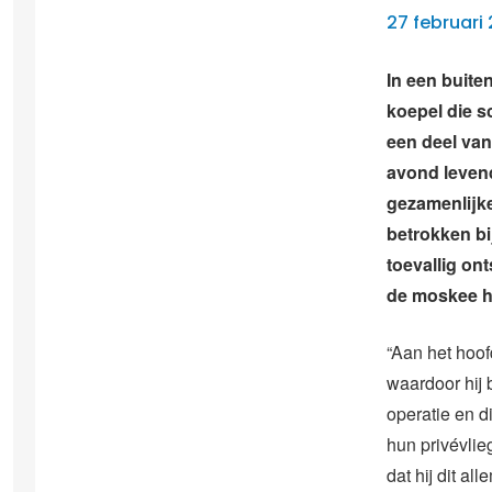
27 februari
In een buite
koepel die s
een deel van
avond levend
gezamenlijke
betrokken bi
toevallig on
de moskee h
“Aan het hoof
waardoor hij 
operatie en d
hun privévlie
dat hij dit a