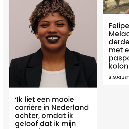
Felip
Melaan
derde
met e
paspo
koloni
6 AUGUST
‘Ik liet een mooie
carrière in Nederland
achter, omdat ik
geloof dat ik mijn