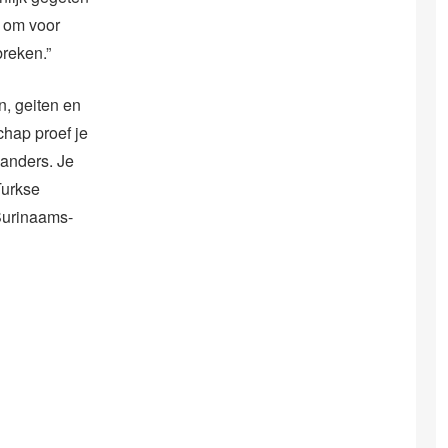
j om voor
breken.”
n, geiten en
chap proef je
 anders. Je
Turkse
Surinaams-