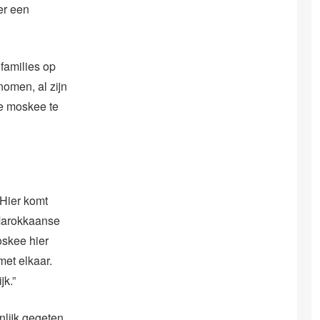
er een
families op
nomen, al zijn
de moskee te
“Hier komt
Marokkaanse
oskee hier
 met elkaar.
jk.”
nlijk gegeten