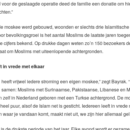
 voor de geslaagde operatie deed de familie een donatie om hi
chten.”
t de moskee werd gebouwd, woonden er slechts drie Islamitische 
oor bevolkingsgroei is het aantal Moslims de laatste jaren toege
te cijfers bekend. Op drukke dagen weten zo’n 150 bezoekers 
gaat om Moslims met uiteenlopende achtergronden.
t in vrede met elkaar
 heeft vrijwel iedere stroming een eigen moskee,” zegt Bayrak. 
n samen: Moslims met Surinaamse, Pakistaanse, Libanese en 
en zelf in Nederland geboren met een Turkse achtergrond. De m
 heel puur, alsof de Islam net is gesticht. Iedereen leeft in vrede
 waar je vandaan komt, maakt niet uit, we zijn hier allemaal geli
 de drukste periode van het jaar. Elke avond wordt er gezame