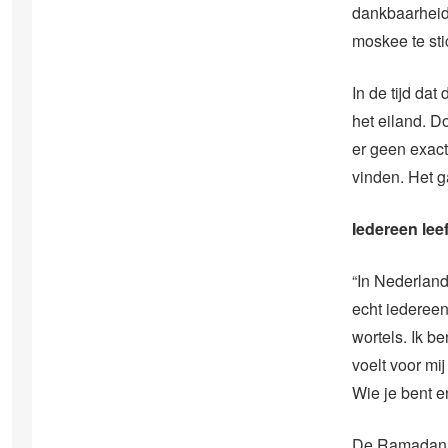
dankbaarheid
moskee te sti
In de tijd da
het eiland. D
er geen exac
vinden. Het 
Iedereen leef
“In Nederland
echt iederee
wortels. Ik b
voelt voor mij
Wie je bent en
De Ramadan is