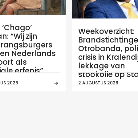
e ‘Chago’
Weekoverzicht:
: “Wij zijn
Brandstichtinge
rangsburgers
Otrobanda, poli
en Nederlands
crisis in Kralend
ort als
lekkage van
ale erfenis”
stookolie op Sta
US 2026
2 AUGUSTUS 2026