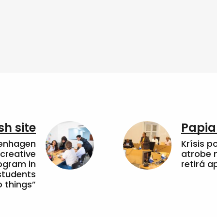
sh site
Papia
penhagen
Krísis p
 creative
atrobe n
ogram in
retirá 
students
 things”