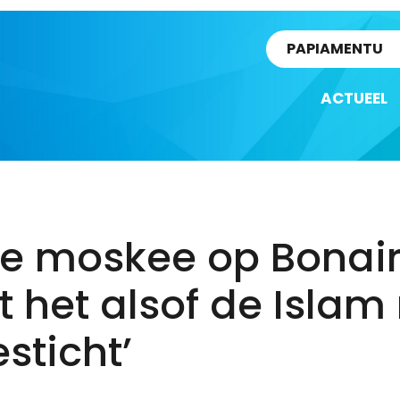
rtikel
PAPIAMENTU
ACTUEEL
de moskee op Bonai
t het alsof de Islam
esticht’