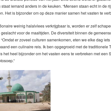
 staat iemand anders in de keuken. “Mensen staan echt in de ri
en. Het is bijzonder om op deze manier samen het vasten te ver
onaire weinig halalvlees verkrijgbaar is, worden er zelf schape
l geslacht voor de maaltijden. De diversiteit binnen de gemeens
l. “Omdat er zoveel culturen samenkomen, eten we elke dag iets
and een culinaire reis. Ik ben opgegroeid met de traditionele 
s het heel bijzonder om het vasten eens te verbreken met een 
tosoep.”