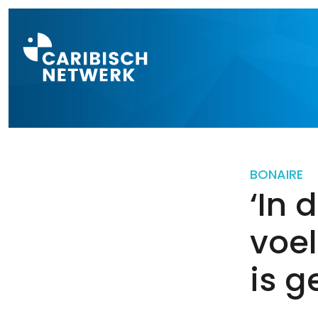
Direct naar a
BONAIRE
‘In 
voel
is g