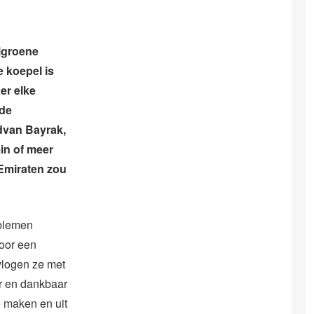
elgroene
 koepel is
er elke
 de
dvan Bayrak,
in of meer
 Emiraten zou
oblemen
voor een
vlogen ze met
ur en dankbaar
e maken en uit