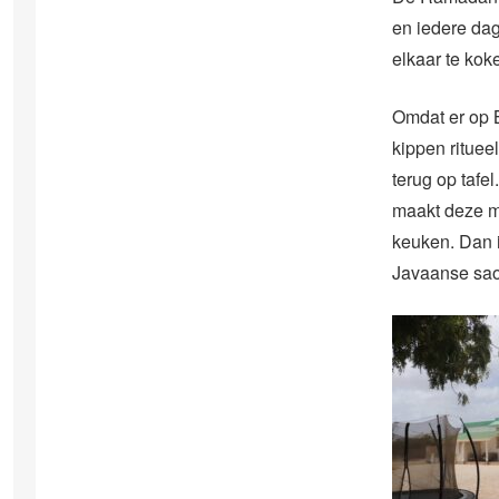
en iedere dag
elkaar te kok
Omdat er op B
kippen rituee
terug op tafe
maakt deze ma
keuken. Dan i
Javaanse sao