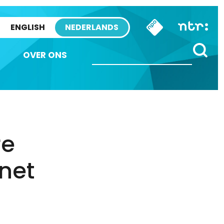
ENGLISH
NEDERLANDS
OVER ONS
re
 net