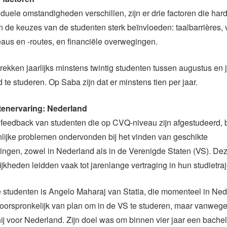
duele omstandigheden verschillen, zijn er drie factoren die har
n de keuzes van de studenten sterk beïnvloeden: taalbarrières, v
aus en -routes, en financiële overwegingen.
trekken jaarlijks minstens twintig studenten tussen augustus en 
 te studeren. Op Saba zijn dat er minstens tien per jaar.
enervaring: Nederland
feedback van studenten die op CVQ-niveau zijn afgestudeerd, 
lijke problemen ondervonden bij het vinden van geschikte
ingen, zowel in Nederland als in de Verenigde Staten (VS). De
ijkheden leidden vaak tot jarenlange vertraging in hun studietraj
 studenten is Angelo Maharaj van Statia, die momenteel in Ned
oorspronkelijk van plan om in de VS te studeren, maar vanweg
ij voor Nederland. Zijn doel was om binnen vier jaar een bache