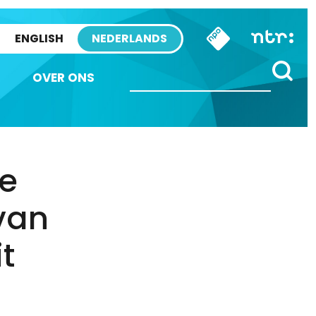
ENGLISH
NEDERLANDS
OVER ONS
te
 van
t