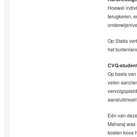
Hoewel indivi
terugkeren, e
onderwijsnive
Op Statia ver
het buitenland
CVQ-student
Op basis van 
velen aanzien
vervolgopleid
aansluitmoeil
Eén van deze
Maharaj was 
kosten koos h