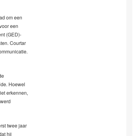
had om een
 voor een
ent (GED)-
ten. Courtar
Communicatie.
de
lde. Hoewel
iet erkennen,
 werd
rst twee jaar
at hij