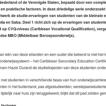
Nederland of de Verenigde Staten, bepaald door een compl
 en praktische factoren. In deze driedelige serie onderzoekt
twerk de studie-ervaringen van studenten van de kleinste 
tia en Saba. Deel 1 richt zich op de ervaringen van studente
 op CVQ-niveau (Caribbean Vocational Qualification), verge
ndse MBO (Middelbaar Beroepsonderwijs).
an één van deze eilanden en een ouder die bekend is met het l
 onderwijssysteem – het Caribbean Secondary Education Certif
nam Hazel Durand de studietrajecten van deze studenten onder
s met studenten in verschillende fases van hun onderwijscarrièr
nten in het buitenland, pas afgestudeerden, eerstejaarsstudent
tijdelijk naar huis zijn teruggekeerd, blijkt dat dit pad zelden gem
 factoren