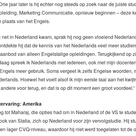
Drie jaar later is hij echter nog steeds op zoek naar de juiste st
opleiding, Marketing Communicatie, opnieuw beginnen – deze ke
 plaats van het Engels.
 net in Nederland kwam, sprak hij nog geen vloeiend Nederlan
tdekte hij dat de kennis van het Nederlands veel meer studie
 aanbod van alleen Engelstalige opleidingen. Terugkijkend op zi
ndaag spreek ik Nederlands met iedereen, ook met mijn docenten
 Engels meer gebruik. Soms vergeet ik zelfs Engelse woorden, 
derlands. Hoewel het voelt alsof ik mijn eerste taal aan het kwij
n andere voor terug, en dat is op dit moment een groot voordeel.”
ervaring: Amerika
ing tot Maharaj, die opties had om in Nederland of de VS te studer
 ook van Statia, zich op Nederland voor zijn vervolgstudie. Hij s
een lager CVQ-niveau, waardoor hij niet werd toegelaten tot de 