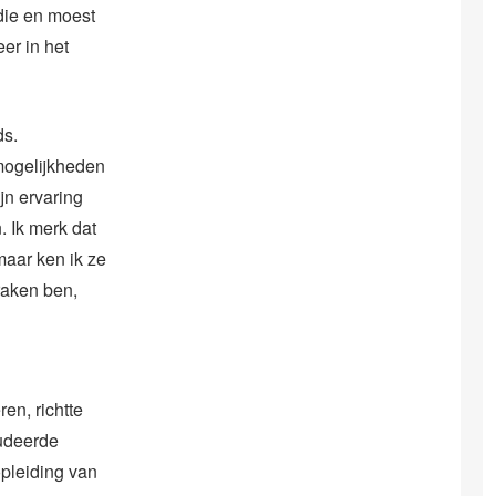
udie en moest
er in het
ds.
mogelijkheden
jn ervaring
. Ik merk dat
maar ken ik ze
traken ben,
en, richtte
tudeerde
opleiding van