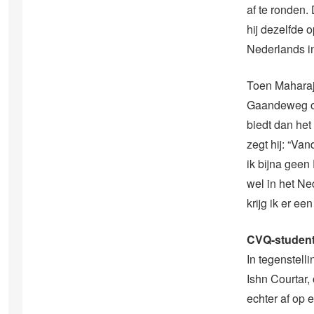
af te ronden. 
hij dezelfde 
Nederlands in
Toen Maharaj
Gaandeweg on
biedt dan het
zegt hij: “Va
ik bijna geen
wel in het Ne
krijg ik er ee
CVQ-student
In tegenstell
Ishn Courtar,
echter af op 