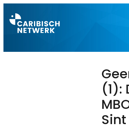
Direct naar a
Gee
(1):
MBO
Sint