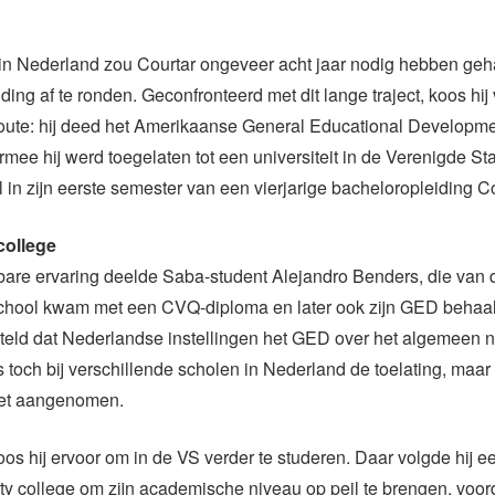
in Nederland zou Courtar ongeveer acht jaar nodig hebben ge
ding af te ronden. Geconfronteerd met dit lange traject, koos hij
 route: hij deed het Amerikaanse General Educational Developm
ee hij werd toegelaten tot een universiteit in de Verenigde Sta
 in zijn eerste semester van een vierjarige bacheloropleiding 
ollege
bare ervaring deelde Saba-student Alejandro Benders, die van 
chool kwam met een CVQ-diploma en later ook zijn GED behaa
teld dat Nederlandse instellingen het GED over het algemeen n
toch bij verschillende scholen in Nederland de toelating, maar
niet aangenomen.
os hij ervoor om in de VS verder te studeren. Daar volgde hij ee
 college om zijn academische niveau op peil te brengen, voord