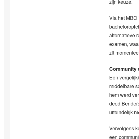
zijn keuze.
Via het MBO 
bacheloroplei
alternatieve
examen, waarm
zit momenteel
Community c
Een vergelijk
middelbare s
hem werd ver
deed Benders 
uiteindelijk 
Vervolgens ko
een community