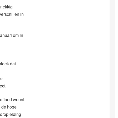
dnekkig
erschillen in
januari om in
bleek dat
ze
ect.
erland woont.
e de hoge
loropleiding