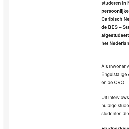
studeren in 
persoonlijke
Caribisch Ne
de BES – Sta
afgestudeerd
het Nederla
Als inwoner v
Engelstalige
en de CVQ – 
Uit interview
huidige stude
studenten die 
Hardnekkige