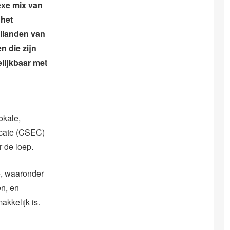
exe mix van
 het
eilanden van
n die zijn
lijkbaar met
okale,
icate (CSEC)
 de loep.
e, waaronder
en, en
akkelijk is.