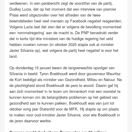
verdwenen. In een persbericht zegt de voorzitter van de partij,
Dudley Lucia, dat op het moment dat een interview van premier
Pisas werd uitgezonden over het aftreden van de twee
bewindslieden heel veel mensen op Facebook negatief reageerden.
Volgens Lucia laat dat zien dat er volgens de bevolking momenteel
een ‘rommelregering’ aan de macht is. De PNP benadrukt verder
dat in korte tijd drie ministers van de huidige regering het veld
hebben moeten ruimen (in oktober 2025 stapte ook al minister
Javier Silvania op), wat volgens de partij heel negatief is voor het
land.
Op donderdag 15 januari kwam de langverwachte opvolger van
Silvania in beeld: Tyron Boekhoudt werd door gouverneur Mauritsz
de Kort beëdigd als minister van Gezondheid, Milieu en Natuur. Na
de plechtigheid stond Boekhoudt de pers te woord. Daarin gaf hij
aan zich momenteel in te lezen om binnenkort met een voorstel te
kunnen komen om de belangrijkste problemen op het gebied van
gezondheid aan te kunnen pakken. Boekhoudt was van juni tot
oktober vorig jaar Statenlid voor de MFK. Hij stapte op om plaats
te maken voor oud-minister Javier Silvania, voor wie Boekhoudt in
de jaren daarvoor werkte.