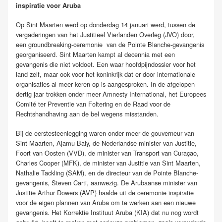
inspiratie voor Aruba
Op Sint Maarten werd op donderdag 14 januari werd, tussen de
vergaderingen van het Justitieel Vierlanden Overleg (JVO) door,
een groundbreaking-ceremonie van de Pointe Blanche-gevangenis
georganiseerd. Sint Maarten kampt al decennia met een
gevangenis die niet voldoet. Een waar hoofdpijndossier voor het
land zelf, maar ook voor het koninkrijk dat er door internationale
organisaties al meer keren op is aangesproken. In de afgelopen
dertig jaar trokken onder meer Amnesty International, het Europees
Comité ter Preventie van Foltering en de Raad voor de
Rechtshandhaving aan de bel wegens misstanden.
Bij de eerstesteenlegging waren onder meer de gouverneur van
Sint Maarten, Ajamu Baly, de Nederlandse minister van Justitie,
Foort van Oosten (VVD), de minister van Transport van Curaçao,
Charles Cooper (MFK), de minister van Justitie van Sint Maarten,
Nathalie Tackling (SAM), en de directeur van de Pointe Blanche-
gevangenis, Steven Carti, aanwezig. De Arubaanse minister van
Justitie Arthur Dowers (AVP) haalde uit de ceremonie inspiratie
voor de eigen plannen van Aruba om te werken aan een nieuwe
gevangenis. Het Korrektie Instituut Aruba (KIA) dat nu nog wordt