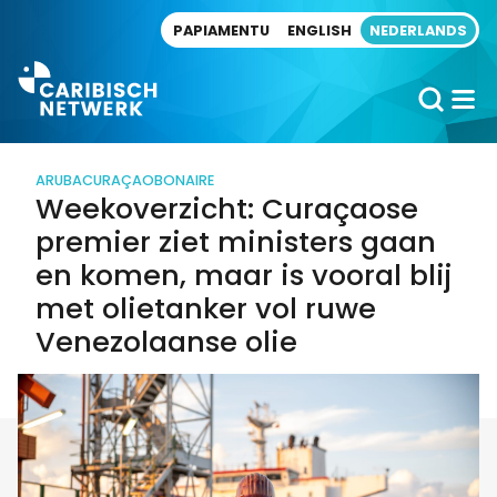
Direct naar artikel
PAPIAMENTU
ENGLISH
NEDERLANDS
ARUBA
CURAÇAO
BONAIRE
Weekoverzicht: Curaçaose
premier ziet ministers gaan
en komen, maar is vooral blij
met olietanker vol ruwe
Venezolaanse olie