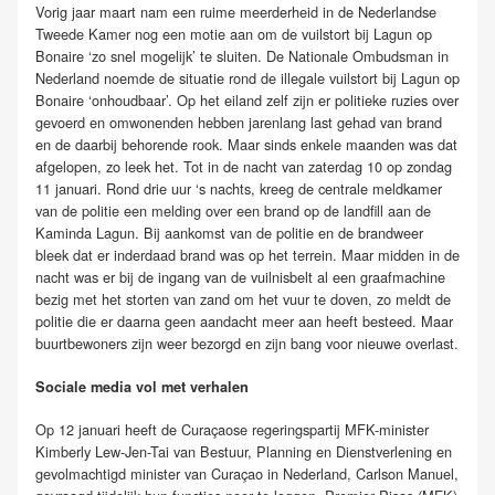
Vorig jaar maart nam een ruime meerderheid in de Nederlandse
Tweede Kamer nog een motie aan om de vuilstort bij Lagun op
Bonaire ‘zo snel mogelijk’ te sluiten. De Nationale Ombudsman in
Nederland noemde de situatie rond de illegale vuilstort bij Lagun op
Bonaire ‘onhoudbaar’. Op het eiland zelf zijn er politieke ruzies over
gevoerd en omwonenden hebben jarenlang last gehad van brand
en de daarbij behorende rook. Maar sinds enkele maanden was dat
afgelopen, zo leek het. Tot in de nacht van zaterdag 10 op zondag
11 januari. Rond drie uur ‘s nachts, kreeg de centrale meldkamer
van de politie een melding over een brand op de landfill aan de
Kaminda Lagun. Bij aankomst van de politie en de brandweer
bleek dat er inderdaad brand was op het terrein. Maar midden in de
nacht was er bij de ingang van de vuilnisbelt al een graafmachine
bezig met het storten van zand om het vuur te doven, zo meldt de
politie die er daarna geen aandacht meer aan heeft besteed. Maar
buurtbewoners zijn weer bezorgd en zijn bang voor nieuwe overlast.
Sociale media vol met verhalen
Op 12 januari heeft de Curaçaose regeringspartij MFK-minister
Kimberly Lew-Jen-Tai van Bestuur, Planning en Dienstverlening en
gevolmachtigd minister van Curaçao in Nederland, Carlson Manuel,