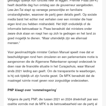
gevraagd tijdelijk hun functies neer te leggen. Premier Pisas (MFK)
heeft dezelfde dag hun ontslag aan de gouverneur aangeboden.
Lew-Jen-Tai stapt op vanwege persoonlijke en familiaire
omstandigheden, waarover de partij geen details geeft. Op sociale
media barst het echter met verhalen over een minister die haar
eigen kind zou hebben mishandeld. Het blijft onduidelijk of de
informatie betrouwbaar is. Pisas benadrukt dat ministers onder
zware druk staan en roept hen op zich te gedragen en het land zo
goed mogelijk te dienen. “Maar uiteindelijk zijn we allemaal
mensen.”
Voor gevolmachtigde minister Carlson Manuel speelt mee dat er
beschuldigingen rond hem circuleren en een parlementaire motie is
aangenomen die de Algemene Rekenkamer oproept onderzoek te
doen naar de financiële situatie in het Curaçaohuis, waar Manuel
sinds 2021 leiding aan geeft. Om de transparantie te waarborgen,
is hij ook tijdelijk uit zijn functie gezet. De MFK benadrukt dat de
maatregel ruimte moet geven voor zorgvuldige onderzoeken.
PNP klaagt over ‘rommelregering’
Volgens de partij PNP, die tussen 2021 en 2024 drieënhalf jaar een
coalitie vormde met de MFK is de betrouwbaarheid van de partij al