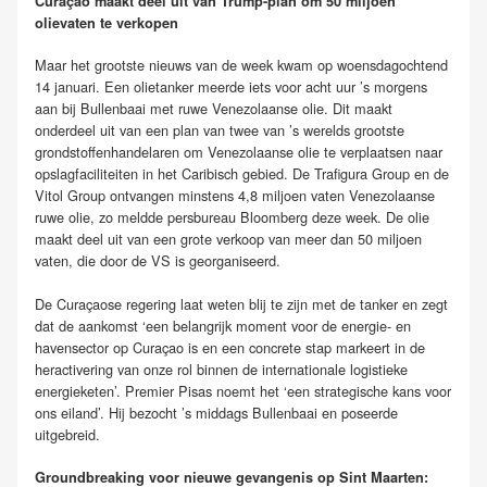
Curaçao maakt deel uit van Trump-plan om 50 miljoen
olievaten te verkopen
Maar het grootste nieuws van de week kwam op woensdagochtend
14 januari. Een olietanker meerde iets voor acht uur ’s morgens
aan bij Bullenbaai met ruwe Venezolaanse olie. Dit maakt
onderdeel uit van een plan van twee van ’s werelds grootste
grondstoffenhandelaren om Venezolaanse olie te verplaatsen naar
opslagfaciliteiten in het Caribisch gebied. De Trafigura Group en de
Vitol Group ontvangen minstens 4,8 miljoen vaten Venezolaanse
ruwe olie, zo meldde persbureau Bloomberg deze week. De olie
maakt deel uit van een grote verkoop van meer dan 50 miljoen
vaten, die door de VS is georganiseerd.
De Curaçaose regering laat weten blij te zijn met de tanker en zegt
dat de aankomst ‘een belangrijk moment voor de energie- en
havensector op Curaçao is en een concrete stap markeert in de
heractivering van onze rol binnen de internationale logistieke
energieketen’. Premier Pisas noemt het ‘een strategische kans voor
ons eiland’. Hij bezocht ’s middags Bullenbaai en poseerde
uitgebreid.
Groundbreaking voor nieuwe gevangenis op Sint Maarten: