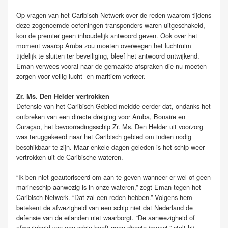
Op vragen van het Caribisch Netwerk over de reden waarom tijdens
deze zogenoemde oefeningen transponders waren uitgeschakeld,
kon de premier geen inhoudelijk antwoord geven. Ook over het
moment waarop Aruba zou moeten overwegen het luchtruim
tijdelijk te sluiten ter beveiliging, bleef het antwoord ontwijkend.
Eman verwees vooral naar de gemaakte afspraken die nu moeten
zorgen voor veilig lucht- en maritiem verkeer.
Zr. Ms. Den Helder vertrokken
Defensie van het Caribisch Gebied meldde eerder dat, ondanks het
ontbreken van een directe dreiging voor Aruba, Bonaire en
Curaçao, het bevoorradingsschip Zr. Ms. Den Helder uit voorzorg
was teruggekeerd naar het Caribisch gebied om indien nodig
beschikbaar te zijn. Maar enkele dagen geleden is het schip weer
vertrokken uit de Caribische wateren.
“Ik ben niet geautoriseerd om aan te geven wanneer er wel of geen
marineschip aanwezig is in onze wateren,” zegt Eman tegen het
Caribisch Netwerk. “Dat zal een reden hebben.” Volgens hem
betekent de afwezigheid van een schip niet dat Nederland de
defensie van de eilanden niet waarborgt. “De aanwezigheid of
afwezigheid van een schip heeft geen directe impact,” stelt hij.