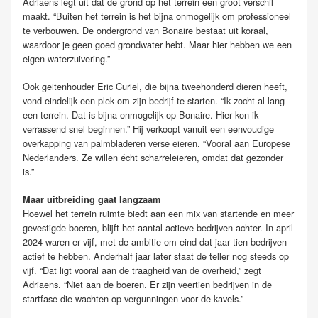
Adriaens legt uit dat de grond op het terrein een groot verschil
maakt. “Buiten het terrein is het bijna onmogelijk om professioneel
te verbouwen. De ondergrond van Bonaire bestaat uit koraal,
waardoor je geen goed grondwater hebt. Maar hier hebben we een
eigen waterzuivering.”
Ook geitenhouder Eric Curiel, die bijna tweehonderd dieren heeft,
vond eindelijk een plek om zijn bedrijf te starten. “Ik zocht al lang
een terrein. Dat is bijna onmogelijk op Bonaire. Hier kon ik
verrassend snel beginnen.” Hij verkoopt vanuit een eenvoudige
overkapping van palmbladeren verse eieren. “Vooral aan Europese
Nederlanders. Ze willen écht scharreleieren, omdat dat gezonder
is.”
Maar uitbreiding gaat langzaam
Hoewel het terrein ruimte biedt aan een mix van startende en meer
gevestigde boeren, blijft het aantal actieve bedrijven achter. In april
2024 waren er vijf, met de ambitie om eind dat jaar tien bedrijven
actief te hebben. Anderhalf jaar later staat de teller nog steeds op
vijf. “Dat ligt vooral aan de traagheid van de overheid,” zegt
Adriaens. “Niet aan de boeren. Er zijn veertien bedrijven in de
startfase die wachten op vergunningen voor de kavels.”