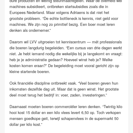
dure producten en weinig steunmaatregelen. Waar de overheid wel
machines subsidieert, ontbreken startsubsidies zoals die in
Europees Nederland. Maar volgens Adriaens is dat niet het
grootste probleem. “De echte bottleneck is kennis, niet geld voor
machines. We zijn nog zo primitief bezig. Een boer moet leren
denken als ondernemer.”
Daarom wil LVV uitgroeien tot kenniscentrum — mét professionals
die boeren langdurig begeleiden. “Een cursus van drie dagen werkt
niet. Je hebt iemand nodig die wekelijks bij je langskomt en vraagt:
heb je je administratie gedaan? Hoeveel winst heb je? Welke
kosten komen eraan?” De begeleiding moet vooral gericht zijn op
kleine startende boeren.
Ook financiële discipline ontbreekt vaak. “Veel boeren geven hun
inkomsten dezelfde dag uit. Maar dat is geen winst. Het grootste
deel moet terug het bedrijf in: voer, zaden, investeringen.”
Daarnaast moeten boeren commerciëler leren denken. “Twintig kilo
hooi kost 15 dollar en een kilo vlees levert 6,50 op. Toch verkopen
mensen goedkope geit, terwijl schapenvlees in de supermarkt 50
dollar per kilo kost.”