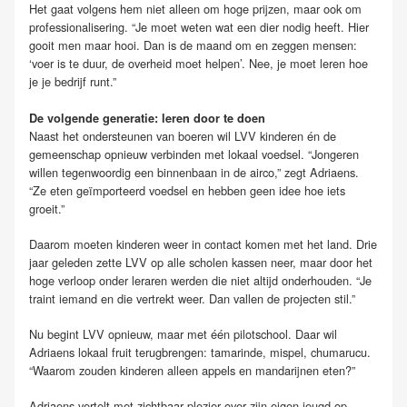
Het gaat volgens hem niet alleen om hoge prijzen, maar ook om
professionalisering. “Je moet weten wat een dier nodig heeft. Hier
gooit men maar hooi. Dan is de maand om en zeggen mensen:
‘voer is te duur, de overheid moet helpen’. Nee, je moet leren hoe
je je bedrijf runt.”
De volgende generatie: leren door te doen
Naast het ondersteunen van boeren wil LVV kinderen én de
gemeenschap opnieuw verbinden met lokaal voedsel. “Jongeren
willen tegenwoordig een binnenbaan in de airco,” zegt Adriaens.
“Ze eten geïmporteerd voedsel en hebben geen idee hoe iets
groeit.”
Daarom moeten kinderen weer in contact komen met het land. Drie
jaar geleden zette LVV op alle scholen kassen neer, maar door het
hoge verloop onder leraren werden die niet altijd onderhouden. “Je
traint iemand en die vertrekt weer. Dan vallen de projecten stil.”
Nu begint LVV opnieuw, maar met één pilotschool. Daar wil
Adriaens lokaal fruit terugbrengen: tamarinde, mispel, chumarucu.
“Waarom zouden kinderen alleen appels en mandarijnen eten?”
Adriaens vertelt met zichtbaar plezier over zijn eigen jeugd op