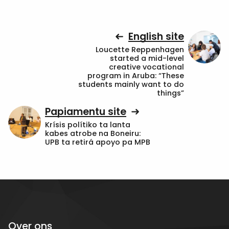
English site
Loucette Reppenhagen
started a mid-level
creative vocational
program in Aruba: “These
students mainly want to do
things”
Papiamentu site
Krísis polítiko ta lanta
kabes atrobe na Boneiru:
UPB ta retirá apoyo pa MPB
Over ons