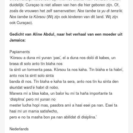
duidelijk: Curaçao is niet alleen van hen die hier geboren zijn. Of,
zoals de vrouwen het zelf samenvatten:
Nos tambe ta yu di terra‘ki.
(Wij zijn ook kinderen van dit land. Wij zijn
Nos tambe ta Kòrsou
ook Curaçao).
Gedicht van Aline Abdul, naar het verhaal van een moeder uit
Jamaica:
Papiaments
‘Kòrsou a duna mi yunan ‘pas’, el a duna nos doló di kabes, un
brasa di solo anto tin biaha nos
ta sinti un tormenta pasa. Kòrsou ta nos kaha. Tin biaha e ta habrí,
anto nos ta sinti solo sinta
banda di nos. Tin biaha e kaha ta sera, anto nos tin ku sinta den
skuridat ward’é habri di nobo.
Manera mi a bisa kaba, un balor ku mi ta haña importante ta
‘disiplina’ pero mi yunan no
mester lucha hopi mas, pasobra ami a hasi esei pa nan. Esei ta
hasi mi un mama satisfecho,
pero e no ta masha bon pa nan abilidat di disiplina.’
Nederlands