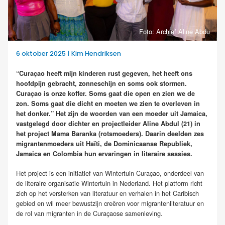
Foto: Archief Aline Abdu
6 oktober 2025 | Kim Hendriksen
“Curaçao heeft mijn kinderen rust gegeven, het heeft ons
hoofdpijn gebracht, zonneschijn en soms ook stormen.
Curaçao is onze koffer. Soms gaat die open en zien we de
zon. Soms gaat die dicht en moeten we zien te overleven in
het donker.” Het zijn de woorden van een moeder uit Jamaica,
vastgelegd door dichter en projectleider Aline Abdul (21) in
het project Mama Baranka (rotsmoeders). Daarin deelden zes
migrantenmoeders uit Haïti, de Dominicaanse Republiek,
Jamaica en Colombia hun ervaringen in literaire sessies.
Het project is een initiatief van Wintertuin Curaçao, onderdeel van
de literaire organisatie Wintertuin in Nederland. Het platform richt
zich op het versterken van literatuur en verhalen in het Caribisch
gebied en wil meer bewustzijn creëren voor migrantenliteratuur en
de rol van migranten in de Curaçaose samenleving.