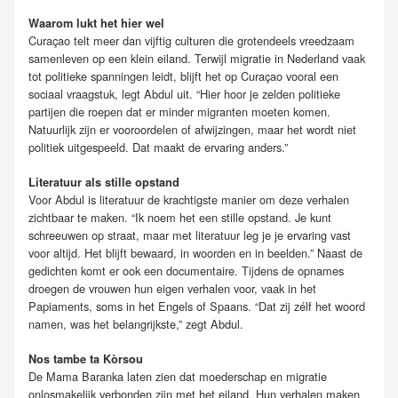
Waarom lukt het hier wel
Curaçao telt meer dan vijftig culturen die grotendeels vreedzaam
samenleven op een klein eiland. Terwijl migratie in Nederland vaak
tot politieke spanningen leidt, blijft het op Curaçao vooral een
sociaal vraagstuk, legt Abdul uit. “Hier hoor je zelden politieke
partijen die roepen dat er minder migranten moeten komen.
Natuurlijk zijn er vooroordelen of afwijzingen, maar het wordt niet
politiek uitgespeeld. Dat maakt de ervaring anders.”
Literatuur als stille opstand
Voor Abdul is literatuur de krachtigste manier om deze verhalen
zichtbaar te maken. “Ik noem het een stille opstand. Je kunt
schreeuwen op straat, maar met literatuur leg je je ervaring vast
voor altijd. Het blijft bewaard, in woorden en in beelden.” Naast de
gedichten komt er ook een documentaire. Tijdens de opnames
droegen de vrouwen hun eigen verhalen voor, vaak in het
Papiaments, soms in het Engels of Spaans. “Dat zij zélf het woord
namen, was het belangrijkste,” zegt Abdul.
Nos tambe ta Kòrsou
De Mama Baranka laten zien dat moederschap en migratie
onlosmakelijk verbonden zijn met het eiland. Hun verhalen maken