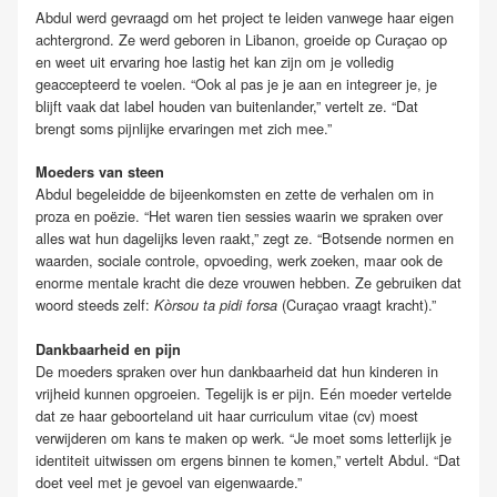
Abdul werd gevraagd om het project te leiden vanwege haar eigen
achtergrond. Ze werd geboren in Libanon, groeide op Curaçao op
en weet uit ervaring hoe lastig het kan zijn om je volledig
geaccepteerd te voelen. “Ook al pas je je aan en integreer je, je
blijft vaak dat label houden van buitenlander,” vertelt ze. “Dat
brengt soms pijnlijke ervaringen met zich mee.”
Moeders van steen
Abdul begeleidde de bijeenkomsten en zette de verhalen om in
proza en poëzie. “Het waren tien sessies waarin we spraken over
alles wat hun dagelijks leven raakt,” zegt ze. “Botsende normen en
waarden, sociale controle, opvoeding, werk zoeken, maar ook de
enorme mentale kracht die deze vrouwen hebben. Ze gebruiken dat
woord steeds zelf:
(Curaçao vraagt kracht).”
Kòrsou ta pidi forsa
Dankbaarheid en pijn
De moeders spraken over hun dankbaarheid dat hun kinderen in
vrijheid kunnen opgroeien. Tegelijk is er pijn. Eén moeder vertelde
dat ze haar geboorteland uit haar curriculum vitae (cv) moest
verwijderen om kans te maken op werk. “Je moet soms letterlijk je
identiteit uitwissen om ergens binnen te komen,” vertelt Abdul. “Dat
doet veel met je gevoel van eigenwaarde.”