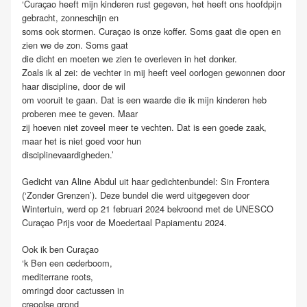
‘Curaçao heeft mijn kinderen rust gegeven, het heeft ons hoofdpijn
gebracht, zonneschijn en
soms ook stormen. Curaçao is onze koffer. Soms gaat die open en
zien we de zon. Soms gaat
die dicht en moeten we zien te overleven in het donker.
Zoals ik al zei: de vechter in mij heeft veel oorlogen gewonnen door
haar discipline, door de wil
om vooruit te gaan. Dat is een waarde die ik mijn kinderen heb
proberen mee te geven. Maar
zij hoeven niet zoveel meer te vechten. Dat is een goede zaak,
maar het is niet goed voor hun
disciplinevaardigheden.’
Gedicht van Aline Abdul uit haar gedichtenbundel: Sin Frontera
(‘Zonder Grenzen’). Deze bundel die werd uitgegeven door
Wintertuin, werd op 21 februari 2024 bekroond met de UNESCO
Curaçao Prijs voor de Moedertaal Papiamentu 2024.
Ook ik ben Curaçao
‘k Ben een cederboom,
mediterrane roots,
omringd door cactussen in
creoolse grond