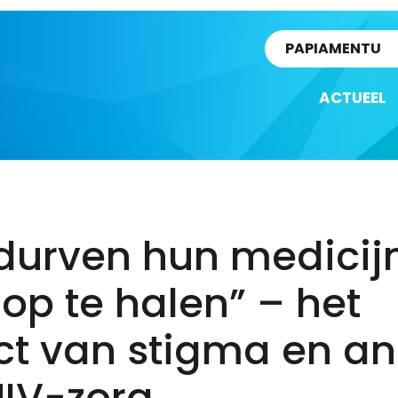
rtikel
PAPIAMENTU
ACTUEEL
 durven hun medicij
 op te halen” – het
ct van stigma en an
HIV-zorg