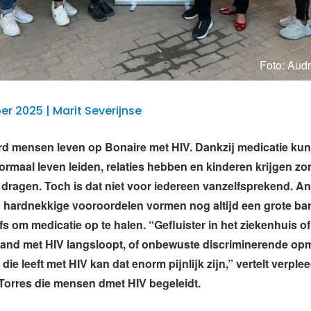
Foto: Audr
r 2025 | Marit Severijnse
d mensen leven op Bonaire met HIV. Dankzij medicatie kun
rmaal leven leiden, relaties hebben en kinderen krijgen zo
e dragen. Toch is dat niet voor iedereen vanzelfsprekend. An
hardnekkige vooroordelen vormen nog altijd een grote bar
fs om medicatie op te halen. “Gefluister in het ziekenhuis of
and met HIV langsloopt, of onbewuste discriminerende op
die leeft met HIV kan dat enorm pijnlijk zijn,” vertelt verpl
-Torres die mensen dmet HIV begeleidt.