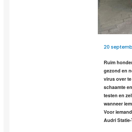
20 septembe
Ruim honder
gezond en no
virus over t
schaamte en 
testen en zel
wanneer iem
Voor iemand 
Audri Statie