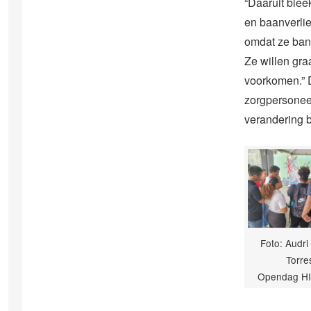
“Daaruit bleek
en baanverlie
omdat ze ban
Ze willen gra
voorkomen.” 
zorgpersoneel
verandering b
Foto: Audri 
Torre
Opendag HI