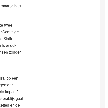
aar je blijft
lke twee
s. “Sommige
s Statie-
 is er ook
ensen zonder
oral op een
algemene
le impact,”
 praktijk gaat
zetten en de