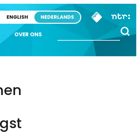
ENGLISH
NEDERLANDS
OVER ONS
nen
gst