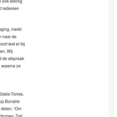
en ook weinig
kt iedereen
aging, merkt
m naar de
ort wat er bij
en. Wij
d de afspraak
, waarna ze
tatie-Torres.
 op Bonaire
 delen. “Om
 dromen. Dat