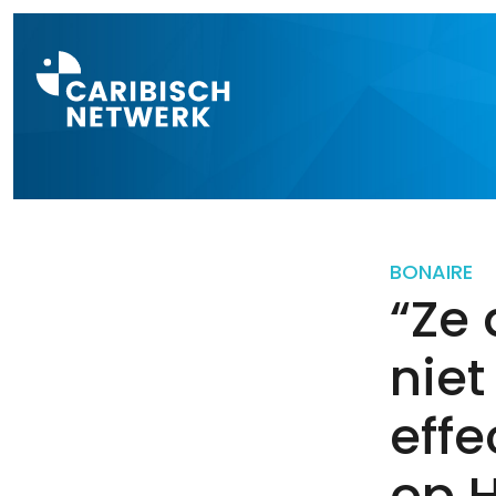
Direct naar a
BONAIRE
“Ze
niet
effe
op 