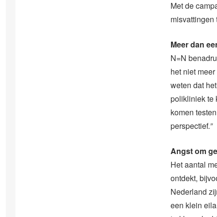
Met de campa
misvattingen
Meer dan ee
N=N benadrukt
het niet meer
weten dat het
polikliniek t
komen testen
perspectief
.”
Angst om ge
Het aantal me
ontdekt, bijv
Nederland zij
een klein eila