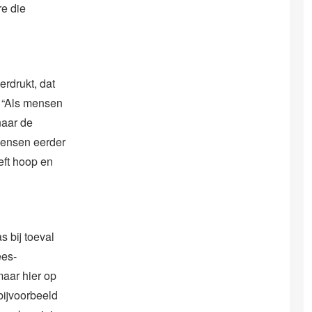
e die
rdrukt, dat
. “Als mensen
naar de
 mensen eerder
eft hoop en
s bij toeval
ees-
maar hier op
 bijvoorbeeld