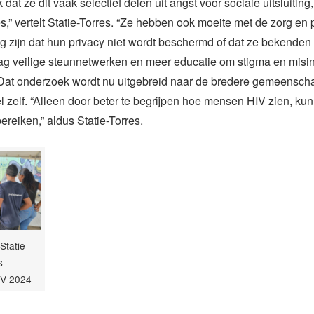
 dat ze dit vaak selectief delen uit angst voor sociale uitsluiting
s,” vertelt Statie-Torres. “Ze hebben ook moeite met de zorg en
g zijn dat hun privacy niet wordt beschermd of dat ze bekende
ag veilige steunnetwerken en meer educatie om stigma en misin
Dat onderzoek wordt nu uitgebreid naar de bredere gemeensch
 zelf. “Alleen door beter te begrijpen hoe mensen HIV zien, ku
ereiken,” aldus Statie-Torres.
Statie-
s
V 2024