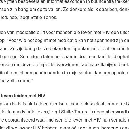
ts vijftien bezoekers en informatieavonden in buurtcentra trekk
en zijn bang om op te vallen. Ze denken: als ik daar ben, den
iets heb,” zegt Statie-Torres.
en van medicatie blijft voor mensen die leven met HIV een uitd
 op. “Voor wie net begint met medicatie kan het spannend zijn o
aan. Ze zijn bang dat ze bekenden tegenkomen of dat iemand ho
t gezegd. Sommigen laten het daarom door een familielid ophal
ensen om deze drempel te overwinnen. Zo maak ik bijvoorbeel
dicatie eerst een paar maanden in mijn kantoor kunnen ophalen
na zelf te doen.”
leven leiden met HIV
van N=N is niet alleen medisch, maar ook sociaal, benadrukt S
niet iemands hele leven,” zegt Statie-Torres. In december wordt
tie georganiseerd waar mensen die leven met HIV hun verhalen
 dat zij weliswaar HIV hebben, maar óók gezinnen, beroepen en