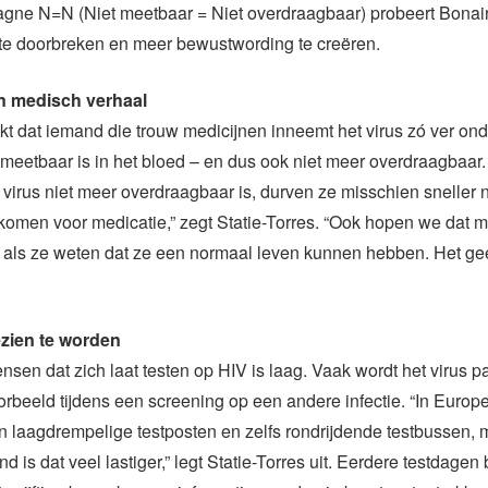
gne N=N (Niet meetbaar = Niet overdraagbaar) probeert Bonair
 te doorbreken en meer bewustwording te creëren.
n medisch verhaal
 dat iemand die trouw medicijnen inneemt het virus zó ver onde
 meetbaar is in het bloed – en dus ook niet meer overdraagbaar
 virus niet meer overdraagbaar is, durven ze misschien sneller 
e komen voor medicatie,” zegt Statie-Torres. “Ook hopen we dat
 als ze weten dat ze een normaal leven kunnen hebben. Het ge
zien te worden
nsen dat zich laat testen op HIV is laag. Vaak wordt het virus pa
oorbeeld tijdens een screening op een andere infectie. “In Europ
n laagdrempelige testposten en zelfs rondrijdende testbussen, 
nd is dat veel lastiger,” legt Statie-Torres uit. Eerdere testdagen