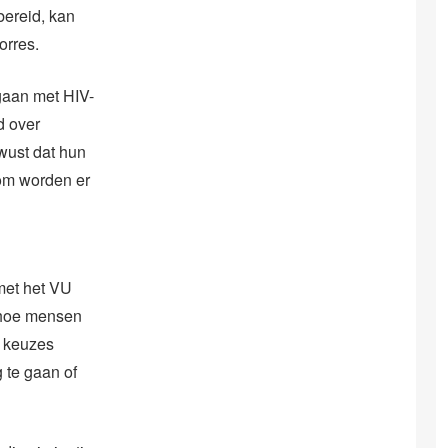
bereid, kan
orres.
gaan met HIV-
d over
wust dat hun
rom worden er
met het VU
, hoe mensen
n keuzes
 te gaan of