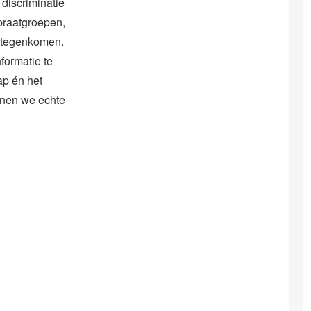
, discriminatie
 praatgroepen,
n tegenkomen.
formatie te
ap én het
nnen we echte