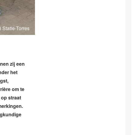
i Statie-Torres
nen zij een
nder het
gst,
rière om te
 op straat
merkingen.
eegkundige