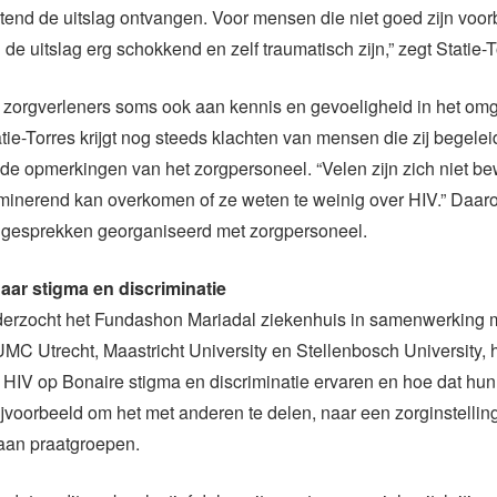
end de uitslag ontvangen. Voor mensen die niet goed zijn voor
 de uitslag erg schokkend en zelf traumatisch zijn,” zegt Statie-T
t zorgverleners soms ook aan kennis en gevoeligheid in het om
atie-Torres krijgt nog steeds klachten van mensen die zij begelei
de opmerkingen van het zorgpersoneel. “Velen zijn zich niet be
iminerend kan overkomen of ze weten te weinig over HIV.” Daa
n gesprekken georganiseerd met zorgpersoneel.
ar stigma en discriminatie
nderzocht het Fundashon Mariadal ziekenhuis in samenwerking 
MC Utrecht, Maastricht University en Stellenbosch University
 HIV op Bonaire stigma en discriminatie ervaren en hoe dat hu
ijvoorbeeld om het met anderen te delen, naar een zorginstelling
aan praatgroepen.