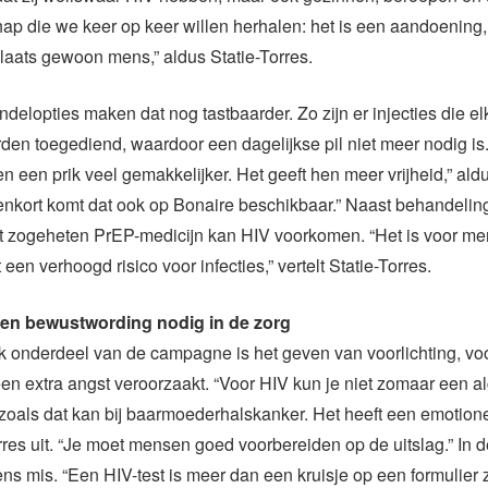
ap die we keer op keer willen herhalen: het is een aandoening, m
plaats gewoon mens,” aldus Statie-Torres.
elopties maken dat nog tastbaarder. Zo zijn er injecties die e
en toegediend, waardoor een dagelijkse pil niet meer nodig i
 een prik veel gemakkelijker. Het geeft hen meer vrijheid,” aldu
enkort komt dat ook op Bonaire beschikbaar.” Naast behandeling
et zogeheten PrEP-medicijn kan HIV voorkomen. “Het is voor m
en verhoogd risico voor infecties,” vertelt Statie-Torres.
 en bewustwording nodig in de zorg
k onderdeel van de campagne is het geven van voorlichting, vo
en extra angst veroorzaakt. “Voor HIV kun je niet zomaar een 
oals dat kan bij baarmoederhalskanker. Het heeft een emotione
orres uit. “Je moet mensen goed voorbereiden op de uitslag.” In de
ens mis. “Een HIV-test is meer dan een kruisje op een formulier 