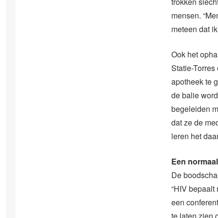
trokken slech
mensen. “Mens
meteen dat ik 
Ook het ophal
Statie-Torres
apotheek te g
de balie word
begeleiden m
dat ze de me
leren het daar
Een normaal 
De boodschap 
“HIV bepaalt 
een conferen
te laten zien