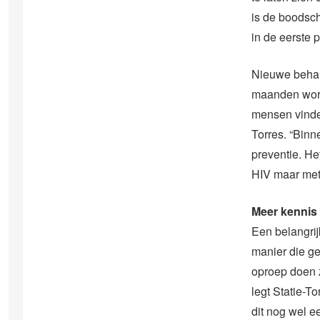
is de boodsch
in de eerste 
Nieuwe behand
maanden word
mensen vinden
Torres. “Binn
preventie. H
HIV maar met e
Meer kennis
Een belangrij
manier die ge
oproep doen z
legt Statie-T
dit nog wel e