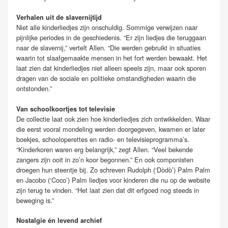
Verhalen uit de slavernijtijd
Niet alle kinderliedjes zijn onschuldig. Sommige verwijzen naar
pijnlijke periodes in de geschiedenis. “Er zijn liedjes die teruggaan
naar de slavernij,” vertelt Allen. “Die werden gebruikt in situaties
waarin tot slaafgemaakte mensen in het fort werden bewaakt. Het
laat zien dat kinderliedjes niet alleen speels zijn, maar ook sporen
dragen van de sociale en politieke omstandigheden waarin die
ontstonden.”
Van schoolkoortjes tot televisie
De collectie laat ook zien hoe kinderliedjes zich ontwikkelden. Waar
die eerst vooral mondeling werden doorgegeven, kwamen er later
boekjes, schooloperettes en radio- en televisieprogramma’s.
“Kinderkoren waren erg belangrijk,” zegt Allen. “Veel bekende
zangers zijn ooit in zo’n koor begonnen.” En ook componisten
droegen hun steentje bij. Zo schreven Rudolph (‘Dòdò’) Palm Palm
en Jacobo (‘Coco’) Palm liedjes voor kinderen die nu op de website
zijn terug te vinden. “Het laat zien dat dit erfgoed nog steeds in
beweging is.”
Nostalgie én levend archief