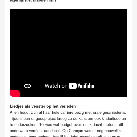
Liedjes als venster op het verleden
Allen houdt zich al haar hele carrière bezig met orale geschiedenis.
Tijdens een erfgoedproject kreeg ze de kans om ook kinderliederen
te onderzoeken. “Er was wat budget over, en ik dacht meteen: dit
onderwerp verdient aandacht. Op Curaçao was er nog nauwelijks
onderzoek naar gedaan, terwijl het juist zoveel vertelt over onze