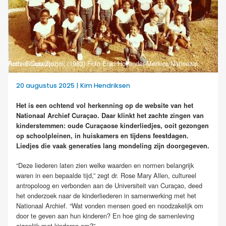
Foto: Grupo Zjozjoli (1983) Foto Enid Hollander-Merkies/Nationaal Archief Curaçao
20 augustus 2025 | Kim Hendriksen
Het is een ochtend vol herkenning op de website van het
Nationaal Archief Curaçao. Daar klinkt het zachte zingen van
kinderstemmen: oude Curaçaose kinderliedjes, ooit gezongen
op schoolpleinen, in huiskamers en tijdens feestdagen.
Liedjes die vaak generaties lang mondeling zijn doorgegeven.
“Deze liederen laten zien welke waarden en normen belangrijk
waren in een bepaalde tijd,” zegt dr. Rose Mary Allen, cultureel
antropoloog en verbonden aan de Universiteit van Curaçao, deed
het onderzoek naar de kinderliederen in samenwerking met het
Nationaal Archief. “Wat vonden mensen goed en noodzakelijk om
door te geven aan hun kinderen? En hoe ging de samenleving
eigenlijk met kinderen om?”