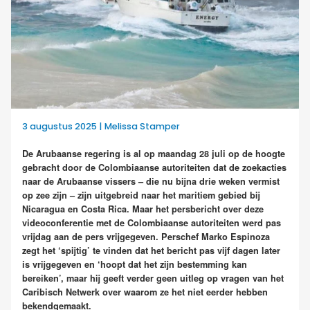
3 augustus 2025 | Melissa Stamper
De Arubaanse regering is al op maandag 28 juli op de hoogte
gebracht door de Colombiaanse autoriteiten dat de zoekacties
naar de Arubaanse vissers – die nu bijna drie weken vermist
op zee zijn – zijn uitgebreid naar het maritiem gebied bij
Nicaragua en Costa Rica. Maar het persbericht over deze
videoconferentie met de Colombiaanse autoriteiten werd pas
vrijdag aan de pers vrijgegeven. Perschef Marko Espinoza
zegt het ‘spijtig’ te vinden dat het bericht pas vijf dagen later
is vrijgegeven en ‘hoopt dat het zijn bestemming kan
bereiken’, maar hij geeft verder geen uitleg op vragen van het
Caribisch Netwerk over waarom ze het niet eerder hebben
bekendgemaakt.