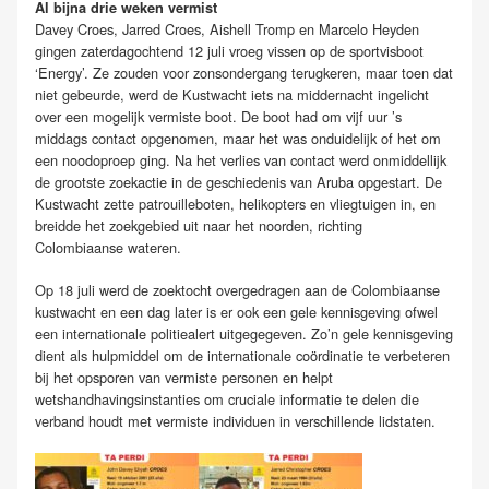
Al bijna drie weken vermist
Davey Croes, Jarred Croes, Aishell Tromp en Marcelo Heyden
gingen zaterdagochtend 12 juli vroeg vissen op de sportvisboot
‘Energy’. Ze zouden voor zonsondergang terugkeren, maar toen dat
niet gebeurde, werd de Kustwacht iets na middernacht ingelicht
over een mogelijk vermiste boot. De boot had om vijf uur ’s
middags contact opgenomen, maar het was onduidelijk of het om
een noodoproep ging. Na het verlies van contact werd onmiddellijk
de grootste zoekactie in de geschiedenis van Aruba opgestart. De
Kustwacht zette patrouilleboten, helikopters en vliegtuigen in, en
breidde het zoekgebied uit naar het noorden, richting
Colombiaanse wateren.
Op 18 juli werd de zoektocht overgedragen aan de Colombiaanse
kustwacht en een dag later is er ook een gele kennisgeving ofwel
een internationale politiealert uitgegegeven. Zo’n gele kennisgeving
dient als hulpmiddel om de internationale coördinatie te verbeteren
bij het opsporen van vermiste personen en helpt
wetshandhavingsinstanties om cruciale informatie te delen die
verband houdt met vermiste individuen in verschillende lidstaten.