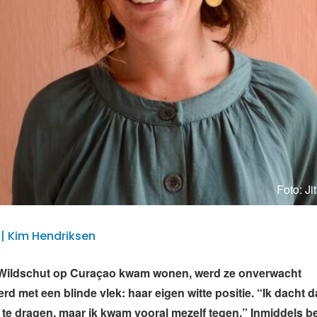
Foto: Ji
 | Kim Hendriksen
 Wildschut op Curaçao kwam wonen, werd ze onverwacht
d met een blinde vlek: haar eigen witte positie. “Ik dacht da
te dragen, maar ik kwam vooral mezelf tegen.” Inmiddels be