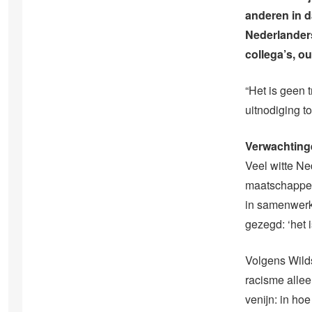
anderen in d
Nederlander
collega’s, o
“Het is geen t
uitnodiging t
Verwachting
Veel witte Ne
maatschappelij
in samenwerk
gezegd: ‘het 
Volgens Wilds
racisme alleen
venijn: in ho