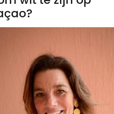
açao?