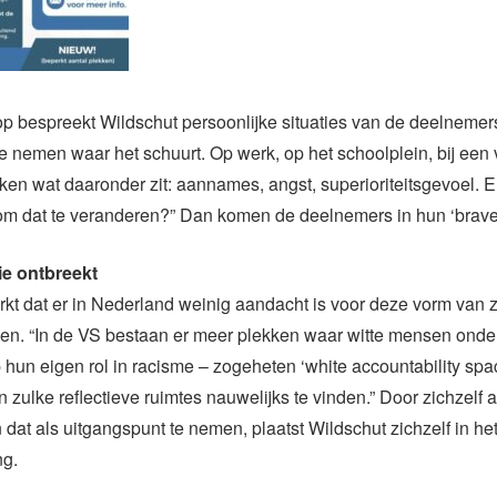
p bespreekt Wildschut persoonlijke situaties van de deelnemers
e nemen waar het schuurt. Op werk, op het schoolplein, bij een
n wat daaronder zit: aannames, angst, superioriteitsgevoel. E
 om dat te veranderen?” Dan komen de deelnemers in hun ‘brave
ie ontbreekt
kt dat er in Nederland weinig aandacht is voor deze vorm van 
sen. “In de VS bestaan er meer plekken waar witte mensen onde
p hun eigen rol in racisme – zogeheten ‘white accountability spac
 zulke reflectieve ruimtes nauwelijks te vinden.” Door zichzelf al
at als uitgangspunt te nemen, plaatst Wildschut zichzelf in he
ng.