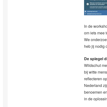
In de worksho
om iets mee t
We onderzoeke
heb jij nodig
De spiegel d
Wildschut mer
bij witte men
reflecteren o
Nederland zijn
benoemen en d
in de oplossi