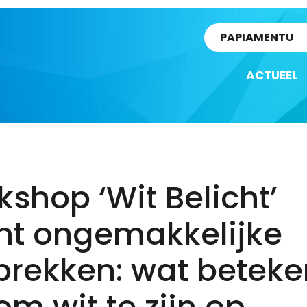
rtikel
PAPIAMENTU
ACTUEEL
shop ‘Wit Belicht’
nt ongemakkelijke
prekken: wat beteke
om wit te zijn op