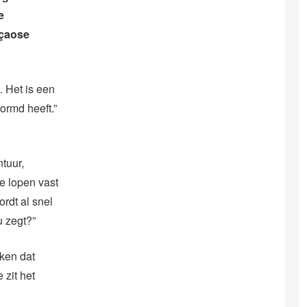
e
açaose
’. Het is een
vormd heeft.”
tuur,
Ze lopen vast
rdt al snel
u zegt?”
nken dat
 zit het