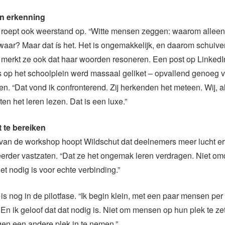
n erkenning
ef roept ook weerstand op. “Witte mensen zeggen: waarom allee
aar? Maar dat ís het. Het is ongemakkelijk, en daarom schuive
h merkt ze ook dat haar woorden resoneren. Een post op LinkedI
 op het schoolplein werd massaal geliket – opvallend genoeg v
n. “Dat vond ik confronterend. Zij herkenden het meteen. Wij, al
n het leren lezen. Dat is een luxe.”
t te bereiken
 van de workshop hoopt Wildschut dat deelnemers meer lucht er
 eerder vastzaten. “Dat ze het ongemak leren verdragen. Niet omdat
t nodig is voor echte verbinding.”
s nog in de pilotfase. “Ik begin klein, met een paar mensen per
s. En ik geloof dat dat nodig is. Niet om mensen op hun plek te z
igen een andere plek in te nemen.”