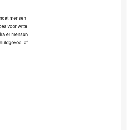
 omdat mensen
es voor witte
odra er mensen
chuldgevoel of