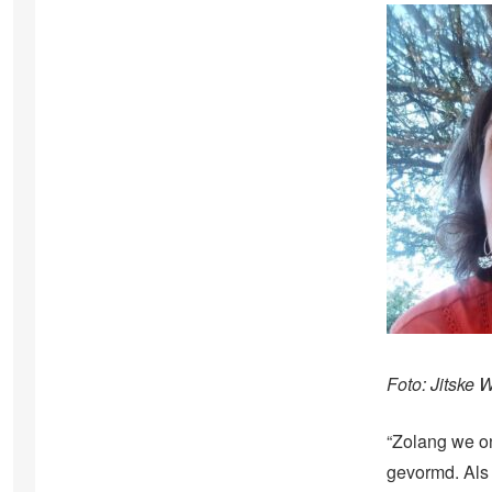
Foto: Jitske 
“Zolang we on
gevormd. Als j