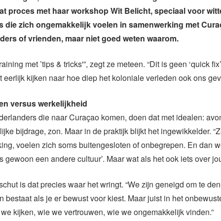
at proces met haar workshop Wit Belicht, speciaal voor witt
s die zich ongemakkelijk voelen in samenwerking met Cur
uders of vrienden, maar niet goed weten waarom.
raining met ’tips & tricks'”, zegt ze meteen. “Dit is geen ‘quick fix
ot eerlijk kijken naar hoe diep het koloniale verleden ook ons ge
en versus werkelijkheid
derlanders die naar Curaçao komen, doen dat met idealen: avon
ke bijdrage, zon. Maar in de praktijk blijkt het ingewikkelder. “
ing, voelen zich soms buitengesloten of onbegrepen. En dan wo
is gewoon een andere cultuur’. Maar wat als het ook iets over jo
chut is dat precies waar het wringt. “We zijn geneigd om te de
 bestaat als je er bewust voor kiest. Maar juist in het onbewuste
e we kijken, wie we vertrouwen, wie we ongemakkelijk vinden.”