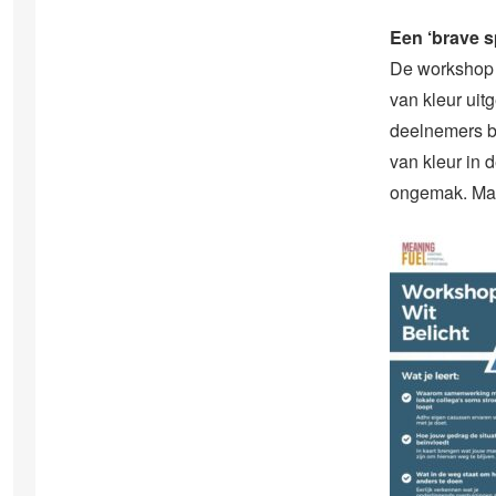
Een ‘brave s
De workshop W
van kleur ui
deelnemers be
van kleur in d
ongemak. Maar