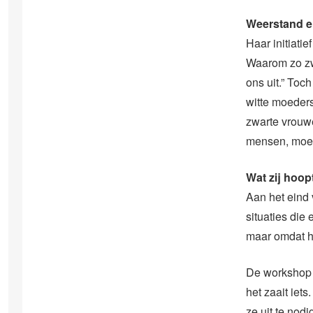
Weerstand e
Haar initiati
Waarom zo zw
ons uit.” Toc
witte moeders
zwarte vrouwe
mensen, moete
Wat zij hoop
Aan het eind
situaties die
maar omdat he
De workshop i
het zaait iet
ze uit te nod