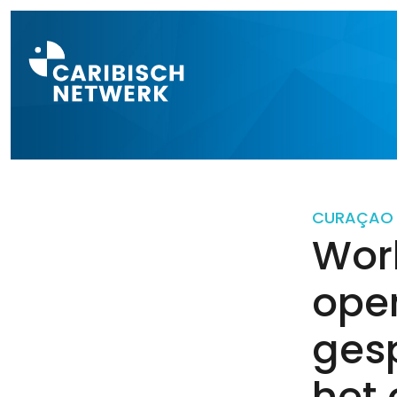
Direct naar a
CURAÇAO
Work
ope
ges
het 