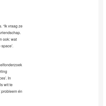
. “Ik vraag ze
 vriendschap.
n ook: wat
 space’.
zelfonderzoek
rling
es’. In
s wit te
t probleem én