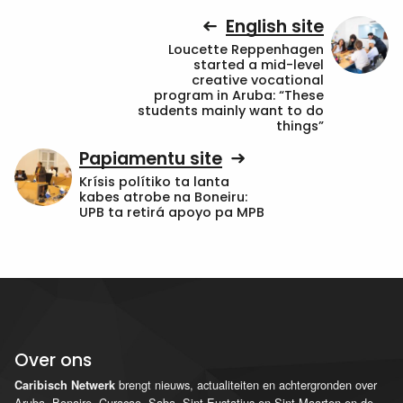
English site
Loucette Reppenhagen
started a mid-level
creative vocational
program in Aruba: “These
students mainly want to do
things”
Papiamentu site
Krísis polítiko ta lanta
kabes atrobe na Boneiru:
UPB ta retirá apoyo pa MPB
Over ons
brengt nieuws, actualiteiten en achtergronden over
Caribisch Netwerk
Aruba, Bonaire, Curaçao, Saba, Sint Eustatius en Sint Maarten en de