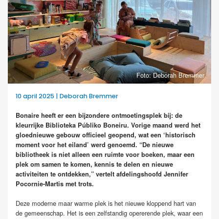
Foto: Deborah Bremmer
10 april 2025 | Deborah Bremmer
Bonaire heeft er een bijzondere ontmoetingsplek bij: de
kleurrijke Biblioteka Públiko Boneiru. Vorige maand werd het
gloednieuwe gebouw officieel geopend, wat een ‘historisch
moment voor het eiland’ werd genoemd. “De nieuwe
bibliotheek is niet alleen een ruimte voor boeken, maar een
plek om samen te komen, kennis te delen en nieuwe
activiteiten te ontdekken,” vertelt afdelingshoofd Jennifer
Pocornie-Martis met trots.
Deze moderne maar warme plek is het nieuwe kloppend hart van
de gemeenschap. Het is een zelfstandig opererende plek, waar een