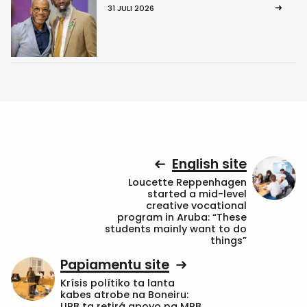
31 JULI 2026
English site
Loucette Reppenhagen
started a mid-level
creative vocational
program in Aruba: “These
students mainly want to do
things”
Papiamentu site
Krísis polítiko ta lanta
kabes atrobe na Boneiru:
UPB ta retirá apoyo pa MPB