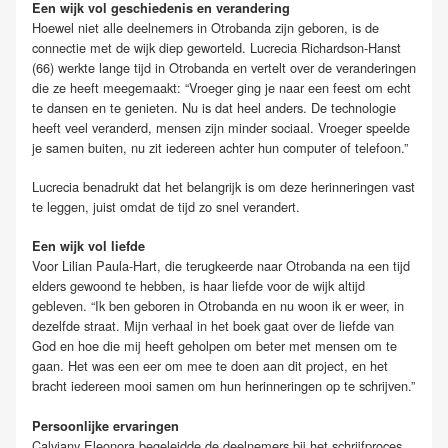
Een wijk vol geschiedenis en verandering
Hoewel niet alle deelnemers in Otrobanda zijn geboren, is de
connectie met de wijk diep geworteld. Lucrecia Richardson-Hanst
(66) werkte lange tijd in Otrobanda en vertelt over de veranderingen
die ze heeft meegemaakt: “Vroeger ging je naar een feest om echt
te dansen en te genieten. Nu is dat heel anders. De technologie
heeft veel veranderd, mensen zijn minder sociaal. Vroeger speelde
je samen buiten, nu zit iedereen achter hun computer of telefoon.”
Lucrecia benadrukt dat het belangrijk is om deze herinneringen vast
te leggen, juist omdat de tijd zo snel verandert.
Een wijk vol liefde
Voor Lilian Paula-Hart, die terugkeerde naar Otrobanda na een tijd
elders gewoond te hebben, is haar liefde voor de wijk altijd
gebleven. “Ik ben geboren in Otrobanda en nu woon ik er weer, in
dezelfde straat. Mijn verhaal in het boek gaat over de liefde van
God en hoe die mij heeft geholpen om beter met mensen om te
gaan. Het was een eer om mee te doen aan dit project, en het
bracht iedereen mooi samen om hun herinneringen op te schrijven.”
Persoonlijke ervaringen
Calviany Eleonora begeleidde de deelnemers bij het schrijfproces