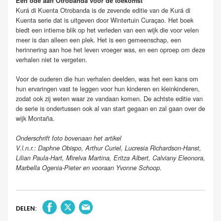
Een ode aan Otrobanda voor de toekomst
Kurá di Kuenta Otrobanda is de zevende editie van de Kurá di
Kuenta serie dat is uitgeven door Wintertuin Curaçao. Het boek
biedt een intieme blik op het verleden van een wijk die voor velen
meer is dan alleen een plek. Het is een gemeenschap, een
herinnering aan hoe het leven vroeger was, en een oproep om deze
verhalen niet te vergeten.
Voor de ouderen die hun verhalen deelden, was het een kans om
hun ervaringen vast te leggen voor hun kinderen en kleinkinderen,
zodat ook zij weten waar ze vandaan komen. De achtste editie van
de serie is ondertussen ook al van start gegaan en zal gaan over de
wijk Montaña.
Onderschrift foto bovenaan het artikel
V.l.n.r.: Daphne Obispo, Arthur Curiel, Lucresia Richardson-Hanst,
Lilian Paula-Hart, Mirelva Martina, Eritza Albert, Calviany Eleonora,
Marbella Ogenia-Pieter en vooraan Yvonne Schoop.
DELEN: