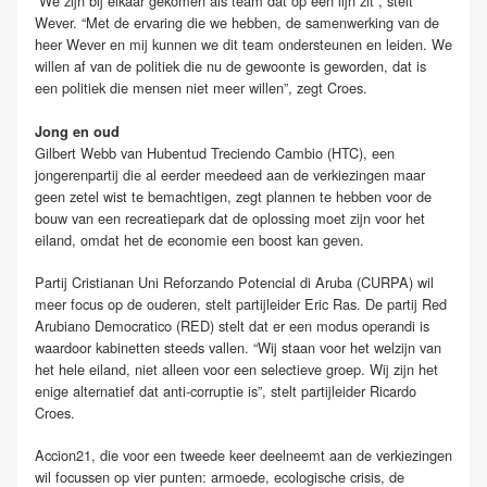
“We zijn bij elkaar gekomen als team dat op een lijn zit”, stelt
Wever. “Met de ervaring die we hebben, de samenwerking van de
heer Wever en mij kunnen we dit team ondersteunen en leiden. We
willen af van de politiek die nu de gewoonte is geworden, dat is
een politiek die mensen niet meer willen”, zegt Croes.
Jong en oud
Gilbert Webb van Hubentud Treciendo Cambio (HTC), een
jongerenpartij die al eerder meedeed aan de verkiezingen maar
geen zetel wist te bemachtigen, zegt plannen te hebben voor de
bouw van een recreatiepark dat de oplossing moet zijn voor het
eiland, omdat het de economie een boost kan geven.
Partij Cristianan Uni Reforzando Potencial di Aruba (CURPA) wil
meer focus op de ouderen, stelt partijleider Eric Ras. De partij Red
Arubiano Democratico (RED) stelt dat er een modus operandi is
waardoor kabinetten steeds vallen. “Wij staan voor het welzijn van
het hele eiland, niet alleen voor een selectieve groep. Wij zijn het
enige alternatief dat anti-corruptie is”, stelt partijleider Ricardo
Croes.
Accion21, die voor een tweede keer deelneemt aan de verkiezingen
wil focussen op vier punten: armoede, ecologische crisis, de