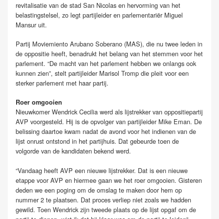
revitalisatie van de stad San Nicolas en hervorming van het
belastingstelsel, zo legt partijleider en parlementariër Miguel
Mansur uit.
Partij Moviemiento Arubano Soberano (MAS), die nu twee leden in
de oppositie heeft, benadrukt het belang van het stemmen voor het
parlement. “De macht van het parlement hebben we onlangs ook
kunnen zien”, stelt partijleider Marisol Tromp die pleit voor een
sterker parlement met haar partij.
Roer omgooien
Nieuwkomer Wendrick Cecilia werd als lijstrekker van oppositiepartij
AVP voorgesteld. Hij is de opvolger van partijleider Mike Eman. De
belissing daartoe kwam nadat de avond voor het indienen van de
lijst onrust ontstond in het partijhuis. Dat gebeurde toen de
volgorde van de kandidaten bekend werd.
“Vandaag heeft AVP een nieuwe lijstrekker. Dat is een nieuwe
etappe voor AVP en hiermee gaan we het roer omgooien. Gisteren
deden we een poging om de omslag te maken door hem op
nummer 2 te plaatsen. Dat proces verliep niet zoals we hadden
gewild. Toen Wendrick zijn tweede plaats op de lijst opgaf om de