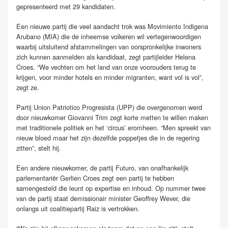
gepresenteerd met 29 kandidaten.
Een nieuwe partij die veel aandacht trok was Movimiento Indigena
Arubano (MIA) die de inheemse volkeren wil vertegenwoordigen
waarbij uitsluitend afstammelingen van oorspronkelijke inwoners
zich kunnen aanmelden als kandidaat, zegt partijleider Helena
Croes. “We vechten om het land van onze voorouders terug te
krijgen, voor minder hotels en minder migranten, want vol is vol”,
zegt ze.
Partij Union Patriotico Progresista (UPP) die overgenomen werd
door nieuwkomer Giovanni Trim zegt korte metten te willen maken
met traditionele politiek en het ‘circus’ eromheen. “Men spreekt van
nieuw bloed maar het zijn dezelfde poppetjes die in de regering
zitten”, stelt hij.
Een andere nieuwkomer, de partij Futuro, van onafhankelijk
parlementariër Gerlien Croes zegt een partij te hebben
samengesteld die leunt op expertise en inhoud. Op nummer twee
van de partij staat demissionair minister Geoffrey Wever, die
onlangs uit coalitiepartij Raiz is vertrokken.