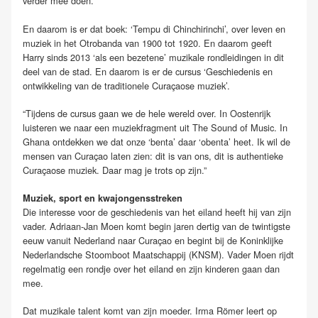
verder mee doen.”
En daarom is er dat boek: ‘Tempu di Chinchirinchi’, over leven en
muziek in het Otrobanda van 1900 tot 1920. En daarom geeft
Harry sinds 2013 ‘als een bezetene’ muzikale rondleidingen in dit
deel van de stad. En daarom is er de cursus ‘Geschiedenis en
ontwikkeling van de traditionele Curaçaose muziek’.
“Tijdens de cursus gaan we de hele wereld over. In Oostenrijk
luisteren we naar een muziekfragment uit The Sound of Music. In
Ghana ontdekken we dat onze ‘benta’ daar ‘obenta’ heet. Ik wil de
mensen van Curaçao laten zien: dit is van ons, dit is authentieke
Curaçaose muziek. Daar mag je trots op zijn.”
Muziek, sport en kwajongensstreken
Die interesse voor de geschiedenis van het eiland heeft hij van zijn
vader. Adriaan-Jan Moen komt begin jaren dertig van de twintigste
eeuw vanuit Nederland naar Curaçao en begint bij de Koninklijke
Nederlandsche Stoomboot Maatschappij (KNSM). Vader Moen rijdt
regelmatig een rondje over het eiland en zijn kinderen gaan dan
mee.
Dat muzikale talent komt van zijn moeder. Irma Römer leert op