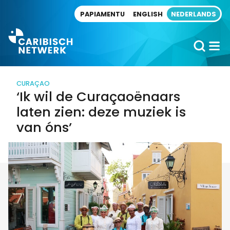
Direct naar artikel
PAPIAMENTU
ENGLISH
NEDERLANDS
CURAÇAO
‘Ik wil de Curaçaoënaars
laten zien: deze muziek is
van óns’