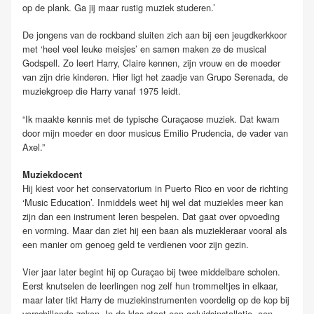
op de plank. Ga jij maar rustig muziek studeren.’
De jongens van de rockband sluiten zich aan bij een jeugdkerkkoor
met ‘heel veel leuke meisjes’ en samen maken ze de musical
Godspell. Zo leert Harry, Claire kennen, zijn vrouw en de moeder
van zijn drie kinderen. Hier ligt het zaadje van Grupo Serenada, de
muziekgroep die Harry vanaf 1975 leidt.
“Ik maakte kennis met de typische Curaçaose muziek. Dat kwam
door mijn moeder en door musicus Emilio Prudencia, de vader van
Axel.”
Muziekdocent
Hij kiest voor het conservatorium in Puerto Rico en voor de richting
‘Music Education’. Inmiddels weet hij wel dat muziekles meer kan
zijn dan een instrument leren bespelen. Dat gaat over opvoeding
en vorming. Maar dan ziet hij een baan als muziekleraar vooral als
een manier om genoeg geld te verdienen voor zijn gezin.
Vier jaar later begint hij op Curaçao bij twee middelbare scholen.
Eerst knutselen de leerlingen nog zelf hun trommeltjes in elkaar,
maar later tikt Harry de muziekinstrumenten voordelig op de kop bij
verschillende zaken. In de klas staat een geluidsinstallatie, een