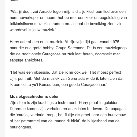
“Wat jij doet, zei Amado tegen mij, is dit: je kiest een lied over een
nummerverkoper en neemt het op met een koor en begeleiding van
folkloristische muziekinstrumenten. Je laat de bevolking zien: zó
waardevol is jouw muziek.”
Harry ademt een en al muziek. Al zijn vrije tijd gaat vanaf 1975
naar die ene grote hobby: Grupo Serenada. Dit is een muziekgroep
die de traditionele Curaçaose muziek laat horen, doorspekt met
sappige anekdotes.
“Het was een obsessie. Dat zie ik nu ook wel. Het moest perfect
zijn, punt uit. Met de muziek van Serenada wilde ik laten zien dat
ik een echte yu’i Kòrsou ben, een goede Curaçaoënaar.”
Muziekgeschiedenis delen
Zijn stem is zijn krachtigste instrument. Harry praat in geluiden.
Daarmee komen zijn verhalen en anekdotes tot leven. De papagaai
die ‘carajo’, verdorie, roept, het fluitje als groet naar een buurvrouw
of het getrommel van de ‘banda di blèki’, de blikjesband van de
buurjongens.