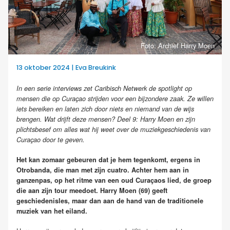
Foto: Archief Harry Moen
13 oktober 2024 | Eva Breukink
In een serie interviews zet Caribisch Netwerk de spotlight op
mensen die op Curaçao strijden voor een bijzondere zaak. Ze willen
iets bereiken en laten zich door niets en niemand van de wijs
brengen. Wat drijft deze mensen? Deel 9: Harry Moen en zijn
plichtsbesef om alles wat hij weet over de muziekgeschiedenis van
Curaçao door te geven.
Het kan zomaar gebeuren dat je hem tegenkomt, ergens in
Otrobanda, die man met zijn cuatro. Achter hem aan in
ganzenpas, op het ritme van een oud Curaçaos lied, de groep
die aan zijn tour meedoet. Harry Moen (69) geeft
geschiedenisles, maar dan aan de hand van de traditionele
muziek van het eiland.