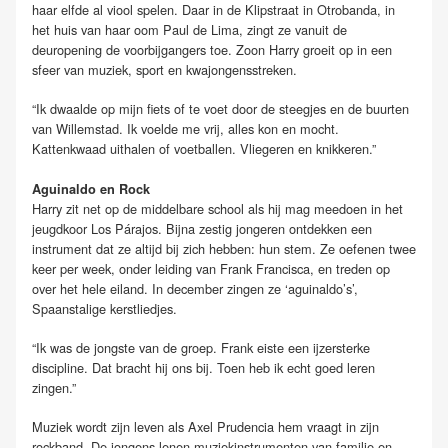
haar elfde al viool spelen. Daar in de Klipstraat in Otrobanda, in
het huis van haar oom Paul de Lima, zingt ze vanuit de
deuropening de voorbijgangers toe. Zoon Harry groeit op in een
sfeer van muziek, sport en kwajongensstreken.
“Ik dwaalde op mijn fiets of te voet door de steegjes en de buurten
van Willemstad. Ik voelde me vrij, alles kon en mocht.
Kattenkwaad uithalen of voetballen. Vliegeren en knikkeren.”
Aguinaldo en Rock
Harry zit net op de middelbare school als hij mag meedoen in het
jeugdkoor Los Párajos. Bijna zestig jongeren ontdekken een
instrument dat ze altijd bij zich hebben: hun stem. Ze oefenen twee
keer per week, onder leiding van Frank Francisca, en treden op
over het hele eiland. In december zingen ze ‘aguinaldo’s’,
Spaanstalige kerstliedjes.
“Ik was de jongste van de groep. Frank eiste een ijzersterke
discipline. Dat bracht hij ons bij. Toen heb ik echt goed leren
zingen.”
Muziek wordt zijn leven als Axel Prudencia hem vraagt in zijn
rockband. De jongens lenen muziekinstrumenten van familie en