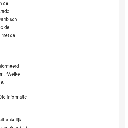
n de
rtido
Caribisch
op de
d met de
ïnformeerd
om. “Welke
ia.
Die informatie
afhankelijk
associeerd lid