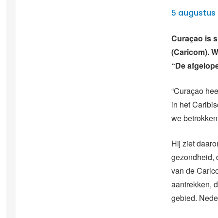
5 augustus 
Curaçao is 
(Caricom). W
“De afgelope
“Curaçao heef
in het Caribi
we betrokken 
Hij ziet daar
gezondheid, 
van de Carico
aantrekken, d
gebied. Neder