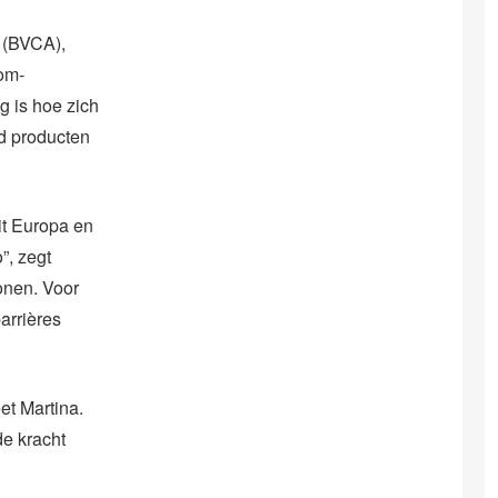
 (BVCA),
com-
g is hoe zich
ld producten
it Europa en
”, zegt
onen. Voor
arrières
et Martina.
de kracht