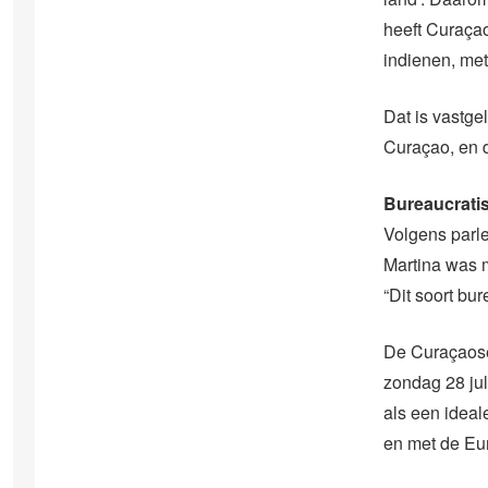
heeft Curaça
indienen, met
Dat is vastge
Curaçao, en 
Bureaucrati
Volgens parle
Martina was 
“Dit soort bu
De Curaçaose 
zondag 28 jul
als een idea
en met de Eur