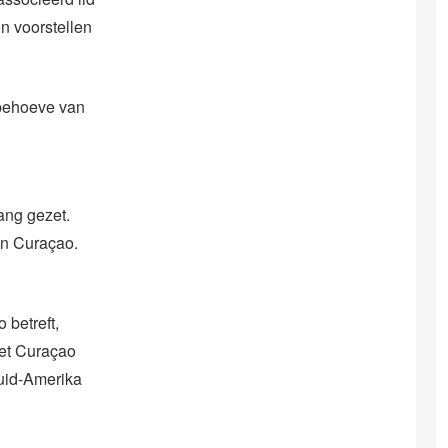
n voorstellen
 behoeve van
gang gezet.
an Curaçao.
 betreft,
iet Curaçao
uid-Amerika