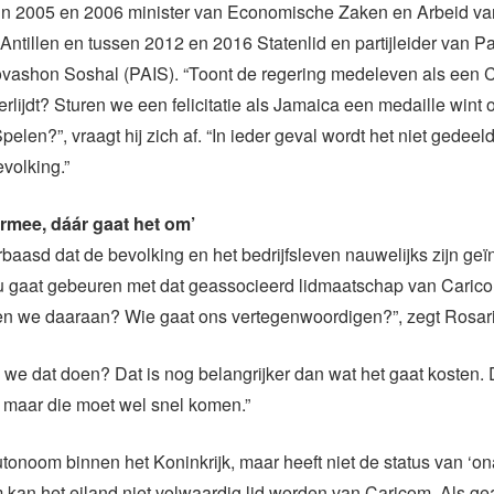
in 2005 en 2006 minister van Economische Zaken en Arbeid va
ntillen en tussen 2012 en 2016 Statenlid en partijleider van Pa
ovashon Soshal (PAIS). “Toont de regering medeleven als een 
rlijdt? Sturen we een felicitatie als Jamaica een medaille wint 
elen?”, vraagt hij zich af. “In ieder geval wordt het niet gedeel
volking.”
ermee, dáár gaat het om’
rbaasd dat de bevolking en het bedrijfsleven nauwelijks zijn ge
nu gaat gebeuren met dat geassocieerd lidmaatschap van Caric
ven we daaraan? Wie gaat ons vertegenwoordigen?”, zegt Rosar
we dat doen? Dat is nog belangrijker dan wat het gaat kosten. 
t, maar die moet wel snel komen.”
tonoom binnen het Koninkrijk, maar heeft niet de status van ‘on
 kan het eiland niet volwaardig lid worden van Caricom. Als ge