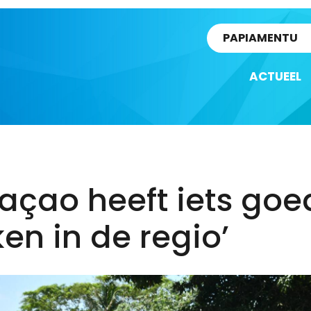
rtikel
PAPIAMENTU
ACTUEEL
açao heeft iets goe
n in de regio’