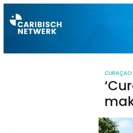
Direct naar a
CURAÇAO
‘Cur
make