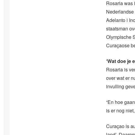
Rosaria was 
Nederlandse A
Adelanto i In
staatsman ove
Olympische Sp
Curaçaose be
‘Wat doe je 
Rosaria is ve
over wat er 
invulling ge
“En hoe gaan 
is er nog nie
Curaçao is au
land’. Daarom