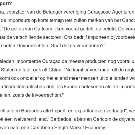
port?
na, voorzitter van de Belangenvereniging Curaçaose Agenturen
t de importeurs op korte termijn iets zullen merken van het Cari
 “De acties van Caricom lijken vooral gericht op beleid. De vraa
naar de verschillende sectoren. Ons bedrijf importeert bijvoorbee
n betaalt invoerrechten. Gaat dat nu veranderen?”
 geleden importeerde Curaçao de meeste producten nog vooral u
Staten en later ook uit China. “Nu komt er veel meer uit de regio
 komt ook omdat er op het eiland meer mensen uit die landen w
Caricom-lidmaatschap dus iets kunnen betekenen als de importb
len, zoals de invoerrechten.”
eeft alleen Barbados alle import- en exporttarieven verlaagd”, we
ok een welvarend land.” Barbados is binnen Caricom de drijven
treven naar een Caribbean Single Market Economy.