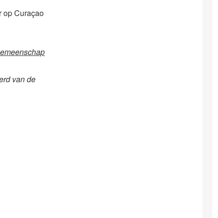
ar op Curaçao
Gemeenschap
erd van de