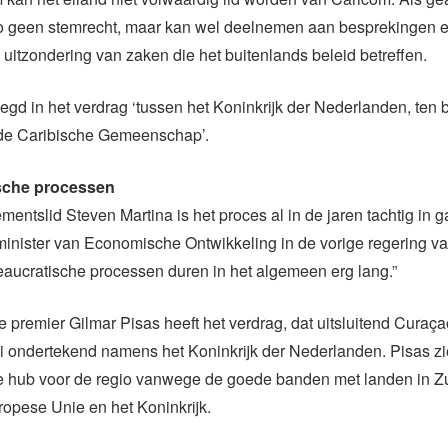
o geen stemrecht, maar kan wel deelnemen aan besprekingen e
 uitzondering van zaken die het buitenlands beleid betreffen.
legd in het verdrag ‘tussen het Koninkrijk der Nederlanden, ten
de Caribische Gemeenschap’.
sche processen
mentslid Steven Martina is het proces al in de jaren tachtig in 
minister van Economische Ontwikkeling in de vorige regering v
reaucratische processen duren in het algemeen erg lang.”
premier Gilmar Pisas heeft het verdrag, dat uitsluitend Curaçao
i ondertekend namens het Koninkrijk der Nederlanden. Pisas z
le hub voor de regio vanwege de goede banden met landen in Z
opese Unie en het Koninkrijk.