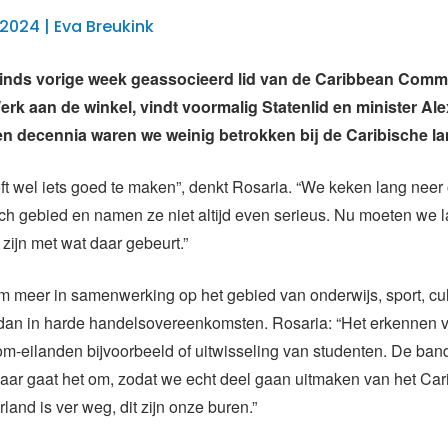
2024 | Eva Breukink
sinds vorige week geassocieerd lid van de Caribbean Comm
erk aan de winkel, vindt voormalig Statenlid en minister Ale
n decennia waren we weinig betrokken bij de Caribische l
t wel iets goed te maken”, denkt Rosaria. “We keken lang neer
sch gebied en namen ze niet altijd even serieus. Nu moeten we l
zijn met wat daar gebeurt.”
om meer in samenwerking op het gebied van onderwijs, sport, cu
dan in harde handelsovereenkomsten. Rosaria: “Het erkennen 
m-eilanden bijvoorbeeld of uitwisseling van studenten. De ban
aar gaat het om, zodat we echt deel gaan uitmaken van het Car
land is ver weg, dit zijn onze buren.”