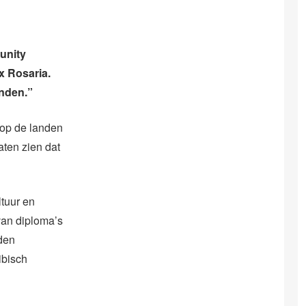
unity
x Rosaria.
anden.”
 op de landen
aten zien dat
ltuur en
van diploma’s
den
ibisch