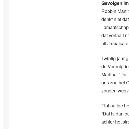
Gevolgen im
Robbin Marti
denkt niet da
lidmaatschap.
dat vertaalt 
uit Jamaica e
Twintig jaar
de Verenigde 
Martina. “Dat
ons zou het 
zouden wegval
“Tot nu toe h
“Dat is dan o
achter het s