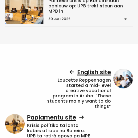
Politieke crisis op Bonaire laait
opnieuw op: UPB trekt steun aan
MPB in
30 JULI 2026
English site
Loucette Reppenhagen
started a mid-level
creative vocational
program in Aruba: “These
students mainly want to do
things”
Papiamentu site
Krísis polítiko ta lanta
kabes atrobe na Boneiru:
UPB ta retirá apoyo pa MPB