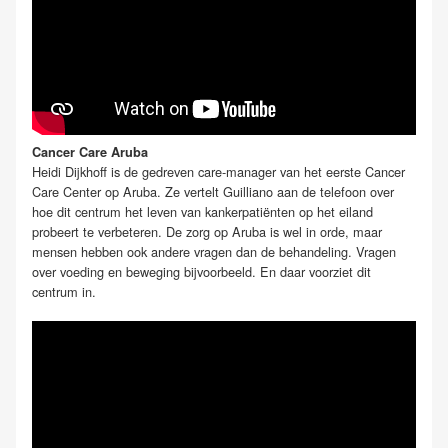
Cancer Care Aruba
Heidi Dijkhoff is de gedreven care-manager van het eerste Cancer
Care Center op Aruba. Ze vertelt Guilliano aan de telefoon over
hoe dit centrum het leven van kankerpatiënten op het eiland
probeert te verbeteren. De zorg op Aruba is wel in orde, maar
mensen hebben ook andere vragen dan de behandeling. Vragen
over voeding en beweging bijvoorbeeld. En daar voorziet dit
centrum in.