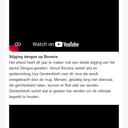
Stijging dengue op Bonaire
Het eiland heeft dit jaar te maken met een sterke stijging van het
aantal Dengue-gevallen. Vanuit Bonaire vertelt arts en
epidemioloog Izzy Gerstenbluth over dit virus die wordt
overgebracht door de mug. Mensen, gelukkig lang niet allemaal,
die geïnfecteerd raken, kunnen er flink ziek van worden.
Gerstenbluth vertelt wat er gedaan kan worden om de uitbraak
beperkt te houden.