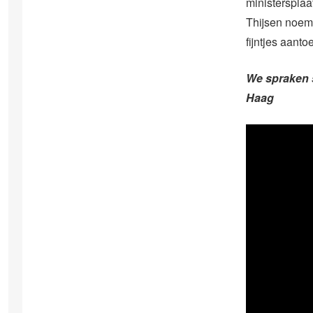
ministersplaat
Thijsen noemt
fijntjes aant
We spraken 
Haag