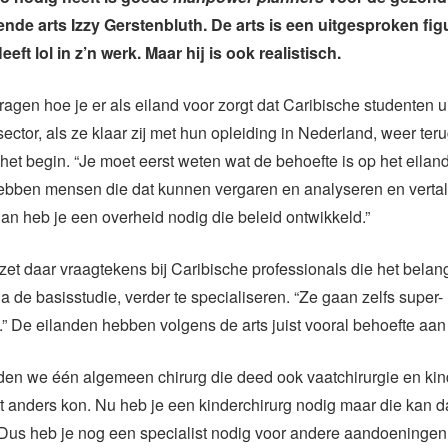
ende arts Izzy Gerstenbluth. De arts is een uitgesproken fig
eeft lol in z’n werk. Maar hij is ook realistisch.
agen hoe je er als eiland voor zorgt dat Caribische studenten u
ctor, als ze klaar zij met hun opleiding in Nederland, weer ter
r het begin. “Je moet eerst weten wat de behoefte is op het eilan
hebben mensen die dat kunnen vergaren en analyseren en verta
an heb je een overheid nodig die beleid ontwikkeld.”
zet daar vraagtekens bij Caribische professionals die het belang
na de basisstudie, verder te specialiseren. “Ze gaan zelfs super-
.” De eilanden hebben volgens de arts juist vooral behoefte aan
en we één algemeen chirurg die deed ook vaatchirurgie en kin
t anders kon. Nu heb je een kinderchirurg nodig maar die kan da
 Dus heb je nog een specialist nodig voor andere aandoeninge