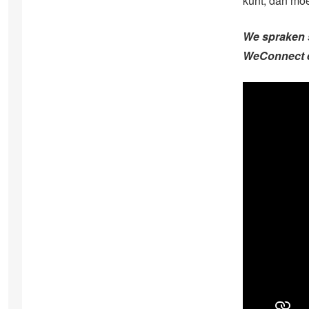
kunt, dan moe
We spraken 
WeConnect e