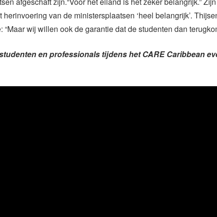
sen afgeschaft zijn.“Voor het eiland is het zeker belangrijk.” Zij
 herinvoering van de ministersplaatsen ‘heel belangrijk’. Thijse
oe: “Maar wij willen ook de garantie dat de studenten dan terugk
studenten en professionals tijdens het CARE Caribbean ev