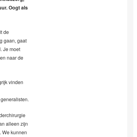
uur. Oogt als
it de
ug gaan, gaat
d. Je moet
len naar de
rijk vinden
 generalisten.
derchirurgie
n alleen zijn
n. We kunnen