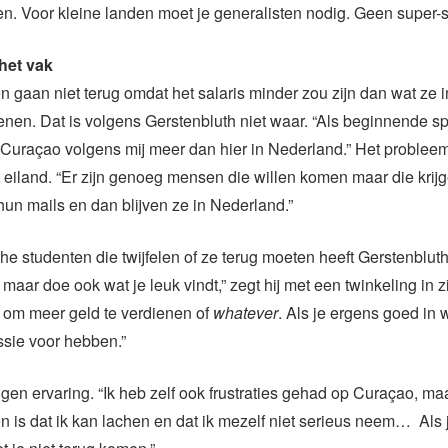
len. Voor kleine landen moet je generalisten nodig. Geen super-s
het vak
n gaan niet terug omdat het salaris minder zou zijn dan wat ze 
nen. Dat is volgens Gerstenbluth niet waar. “Als beginnende sp
 Curaçao volgens mij meer dan hier in Nederland.” Het probleem
t eiland. “Er zijn genoeg mensen die willen komen maar die krij
un mails en dan blijven ze in Nederland.”
he studenten die twijfelen of ze terug moeten heeft Gerstenblut
 maar doe ook wat je leuk vindt,” zegt hij met een twinkeling in z
n om meer geld te verdienen of
whatever
. Als je ergens goed in w
ssie voor hebben.”
eigen ervaring. “Ik heb zelf ook frustraties gehad op Curaçao, ma
n is dat ik kan lachen en dat ik mezelf niet serieus neem… Als j