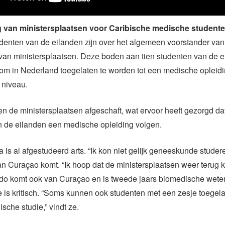
g van ministersplaatsen voor Caribische medische student
denten van de eilanden zijn over het algemeen voorstander van
van ministersplaatsen. Deze boden aan tien studenten van de 
 om in Nederland toegelaten te worden tot een medische oplei
r niveau.
n de ministersplaatsen afgeschaft, wat ervoor heeft gezorgd da
n de eilanden een medische opleiding volgen.
 is al afgestudeerd arts. “Ik kon niet gelijk geneeskunde studere
an Curaçao komt. “Ik hoop dat de ministersplaatsen weer terug 
do komt ook van Curaçao en is tweede jaars biomedische wet
e is kritisch. “Soms kunnen ook studenten met een zesje toege
sche studie,” vindt ze.