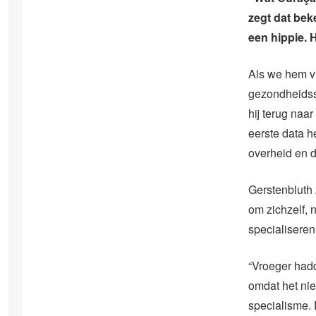
zegt dat bek
een hippie. H
Als we hem vr
gezondheidsse
hij terug naa
eerste data 
overheid en d
Gerstenbluth 
om zichzelf, 
specialiseren
“Vroeger hadd
omdat het nie
specialisme.