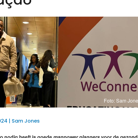
Foto: Sam Jone
2024 | Sam Jones
o nodig heeft is goede
manpower planners
voor de gezond