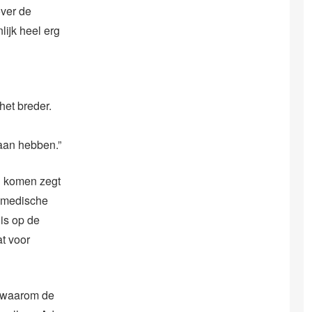
over de
lijk heel erg
het breder.
aan hebben.”
en komen zegt
e medische
 is op de
t voor
n waarom de