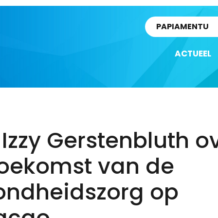
rtikel
PAPIAMENTU
ACTUEEL
 Izzy Gerstenbluth o
toekomst van de
ondheidszorg op
açao