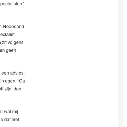
pecialisten.”
in Nederland
ecialist
 zit volgens
gen geen
h een advies:
ijn ogen. “Ga
il zijn, dan
ar wat mij
e dat niet