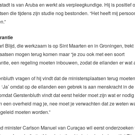
adt is van Aruba en werkt als verpleegkundige. Hij is positief 
sen die tijdens zijn studie nog bestonden. “Het heeft mij persoon
n.”
rantie
rl Blijd, die werkzaam is op Sint Maarten en in Groningen, trekt 
laatsen mogen terug komen maar “je zou ook met een soort
ntie, een regeling moeten inbouwen, zodat de eilanden er wat 
nbluth vragen of hij vindt dat de ministersplaatsen terug moet
e’. ‘Ja’ omdat op de eilanden een gebrek is aan menskracht in d
 omdat Gerstenbluth vindt dat eerst helder moet zijn wat er nodig
n een overheid mag je, nee moet je verwachten dat ze weten wa
geleid moeten worden.”
d minister Carlson Manuel van Curaçao wil eerst onderzoeke