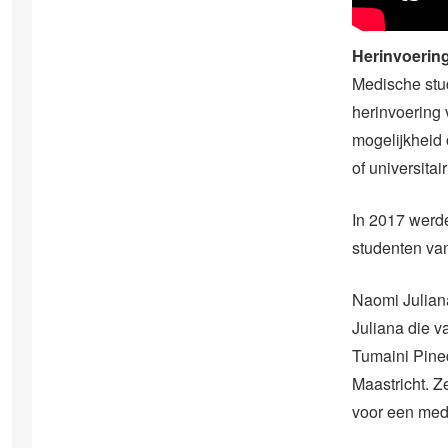
Herinvoerin
Medische stu
herinvoering 
mogelijkheid
of universitai
In 2017 werde
studenten va
Naomi Juliana
Juliana die v
Tumaini Pine
Maastricht. Z
voor een medi