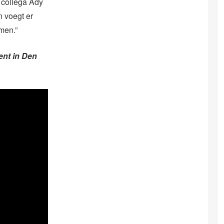
n collega Ady
n voegt er
omen.”
ent in Den