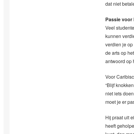
dat niet beta
Passie voor 
Veel studente
kunnen verdie
verdien je op
de arts op he
antwoord op h
Voor Caribisc
“Blijf knokken
niet iets doe
moet je er pa
Hij praat uit 
heeft geholpe