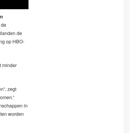
en
 de
eilanden de
ding op HBO-
t minder
n”, zegt
komen.”
enschappen in
laten worden