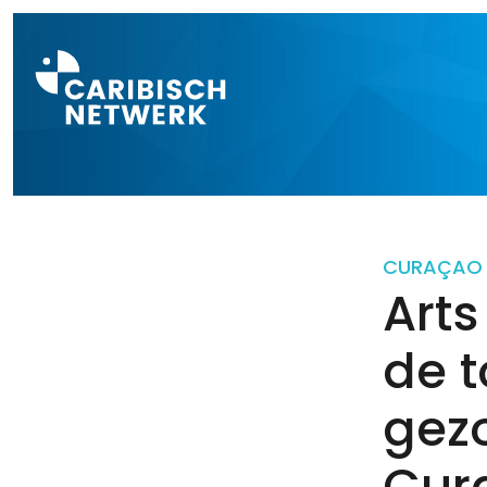
Direct naar a
CURAÇAO
Arts
de 
gez
Cur