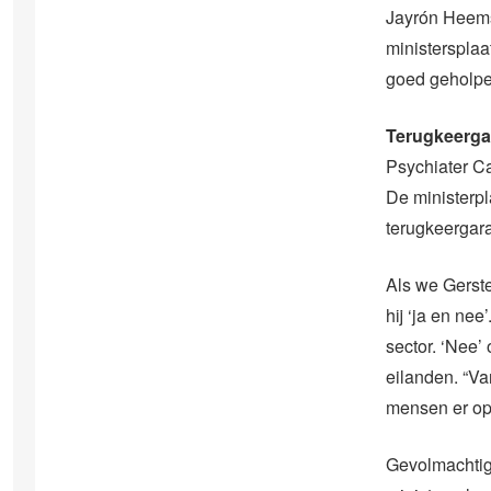
Jayrón Heemst
ministersplaat
goed geholpe
Terugkeerga
Psychiater Ca
De ministerp
terugkeergara
Als we Gerste
hij ‘ja en ne
sector. ‘Nee’
eilanden. “Va
mensen er op
Gevolmachtig