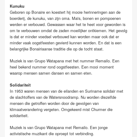
Kunuku
Geboren op Bonaire en koestert hij mooie herinneringen aan de
boerderij, de kunuku, van zijn oma. Maïs, bonen en pompoenen
werden er verbouwd. Gewassen waar het te heet voor geworden is
om te verbouwen omdat de zaden moeilijker ontkiemen. Het gevolg
is dat er minder voedsel verbouwd kan worden maar ook dat er
minder vaak oogstfeesten gevierd kunnen worden. En dat is een
belangrijke Bonairiaanse traditie die op de tocht staat.
Muziek is van
Grupo
Watapana
met het nummer
Remailo. Een
heel bekend nummer rond
oogstfeesten. Een mooi moment
waarop mensen samen dansen en samen eten.
Solidariteit
In 1953 waren mensen van de eilanden en Suriname solidair met
de slachtoffers van de Watersnoodramp. Nu worden diezelfde
mensen die getroffen worden door de gevolgen van
klimaatverandering vergeten. Omgekeerd mist Churmer die
solidariteit.
Muziek is van
Grupo
Watapana
met
Remailo. Een jonge
activistische muzikant die oproept tot verbinding.