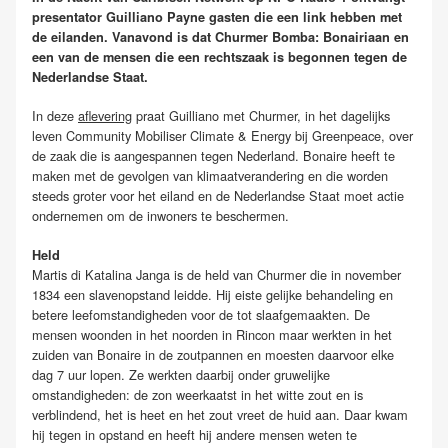
presentator Guilliano Payne gasten die een link hebben met
de eilanden. Vanavond is dat
Churmer
Bomba:
Bonairiaan en
een van de mensen die een rechtszaak is begonnen tegen de
Nederlandse Staat.
In deze
aflevering
praat Guilliano met Churmer, in het dagelijks
leven
Community
Mobiliser
Climate
& Energy
bij
Greenpeace,
over
de zaak die is aangespannen tegen Nederland. Bonaire heeft te
maken met de gevolgen van klimaatverandering en die worden
steeds groter voor het eiland en de Nederlandse Staat moet actie
ondernemen om de inwoners te beschermen.
Held
Martis di Katalina Janga is de held van Churmer die in november
1834 een slavenopstand leidde. Hij eiste gelijke behandeling en
betere leefomstandigheden voor de tot slaafgemaakten. De
mensen woonden in het noorden in Rincon maar werkten in het
zuiden van Bonaire in de zoutpannen en moesten daarvoor elke
dag 7 uur lopen. Ze werkten daarbij onder gruwelijke
omstandigheden: de zon weerkaatst in het witte zout en is
verblindend, het is heet en het zout vreet de huid aan. Daar kwam
hij tegen in opstand en heeft hij andere mensen weten te