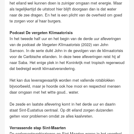
het eiland wel kunnen doen is zuiniger omgaan met energie. Maar
als tegelijkertijd de uitstoot hier blijft doorgaan dan is dat water
naar de zee dragen. En het is een plicht van de overheid om goed
te zorgen voor
haar burgers.
al
Podcast De vergeten Klimaatcrisis
In het tweede half uur en het begin van de derde uur afleveringen
van de podcast
(2022) van John
de Vergeten Klimaatcrisis
Samson. In de serie duikt John in de gevolgen van de klimaatcrisis
voor de Caribische eilanden. In deze twee afleveringen reist hij af
naar Saba. Het enige plek in het Koninkrijk met tropisch regenwoud
dat bedreigd wordt klimaatverandering.
Het kan dus levensgevaarlijk worden met vallende rotsblokken
bijvoorbeeld, maar je hoorde ook hoe mooi en respectvol mensen
daar omgaan met het witte goud.. water.
De zesde en laatste aflevering komt in het derde uur en daarin
staat
Sint-Eustatius
centraal. Op dit eiland zorgen duizenden
geiten voor problemen omdat ze alles kaalvreten.
Verrassende stap Sint-Maarten
De parlementsverkiezingen op Sint-Maarten waren in het voordeel