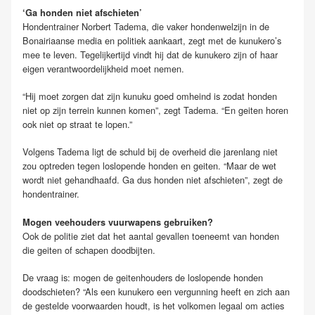
‘Ga honden niet afschieten’
Hondentrainer Norbert Tadema, die vaker hondenwelzijn in de
Bonairiaanse media en politiek aankaart, zegt met de kunukero’s
mee te leven. Tegelijkertijd vindt hij dat de kunukero zijn of haar
eigen verantwoordelijkheid moet nemen.
“Hij moet zorgen dat zijn kunuku goed omheind is zodat honden
niet op zijn terrein kunnen komen”, zegt Tadema. “En geiten horen
ook niet op straat te lopen.”
Volgens Tadema ligt de schuld bij de overheid die jarenlang niet
zou optreden tegen loslopende honden en geiten. “Maar de wet
wordt niet gehandhaafd. Ga dus honden niet afschieten”, zegt de
hondentrainer.
Mogen veehouders vuurwapens gebruiken?
Ook de politie ziet dat het aantal gevallen toeneemt van honden
die geiten of schapen doodbijten.
De vraag is: mogen de geitenhouders de loslopende honden
doodschieten? “Als een kunukero een vergunning heeft en zich aan
de gestelde voorwaarden houdt, is het volkomen legaal om acties