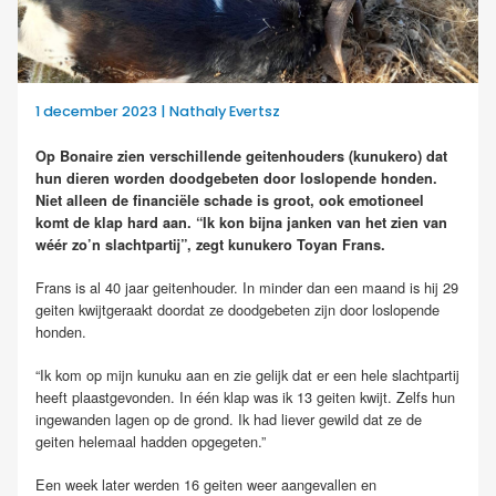
1 december 2023 | Nathaly Evertsz
Op Bonaire zien verschillende geitenhouders (kunukero) dat
hun dieren worden doodgebeten door loslopende honden.
Niet alleen de financiële schade is groot, ook emotioneel
komt de klap hard aan. “Ik kon bijna janken van het zien van
wéér zo’n slachtpartij”, zegt kunukero Toyan Frans.
Frans is al 40 jaar geitenhouder. In minder dan een maand is hij 29
geiten kwijtgeraakt doordat ze doodgebeten zijn door loslopende
honden.
“Ik kom op mijn kunuku aan en zie gelijk dat er een hele slachtpartij
heeft plaastgevonden. In één klap was ik 13 geiten kwijt. Zelfs hun
ingewanden lagen op de grond. Ik had liever gewild dat ze de
geiten helemaal hadden opgegeten.”
Een week later werden 16 geiten weer aangevallen en