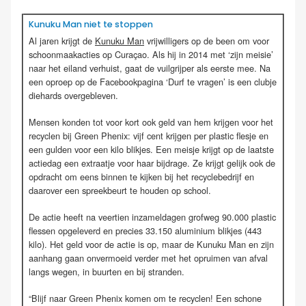
Kunuku Man niet te stoppen
Al jaren krijgt de
Kunuku Man
vrijwilligers op de been om voor
schoonmaakacties op Curaçao. Als hij in 2014 met ‘zijn meisie’
naar het eiland verhuist, gaat de vuilgrijper als eerste mee. Na
een oproep op de Facebookpagina ‘Durf te vragen’ is een clubje
diehards overgebleven.
Mensen konden tot voor kort ook geld van hem krijgen voor het
recyclen bij Green Phenix: vijf cent krijgen per plastic flesje en
een gulden voor een kilo blikjes. Een meisje krijgt op de laatste
actiedag een extraatje voor haar bijdrage. Ze krijgt gelijk ook de
opdracht om eens binnen te kijken bij het recyclebedrijf en
daarover een spreekbeurt te houden op school.
De actie heeft na veertien inzameldagen grofweg 90.000 plastic
flessen opgeleverd en precies 33.150 aluminium blikjes (443
kilo). Het geld voor de actie is op, maar de Kunuku Man en zijn
aanhang gaan onvermoeid verder met het opruimen van afval
langs wegen, in buurten en bij stranden.
“Blijf naar Green Phenix komen om te recyclen! Een schone