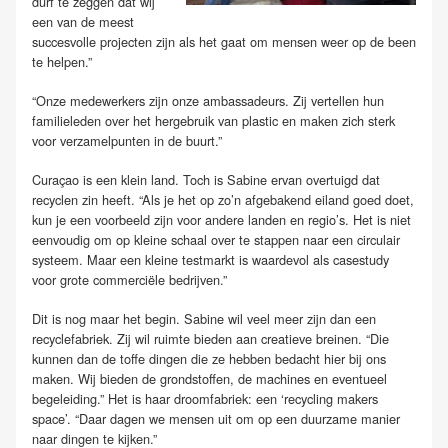
durf te zeggen dat wij
een van de meest
succesvolle projecten zijn als het gaat om mensen weer op de been
te helpen.”
“Onze medewerkers zijn onze ambassadeurs. Zij vertellen hun
familieleden over het hergebruik van plastic en maken zich sterk
voor verzamelpunten in de buurt.”
Curaçao is een klein land. Toch is Sabine ervan overtuigd dat
recyclen zin heeft. “Als je het op zo’n afgebakend eiland goed doet,
kun je een voorbeeld zijn voor andere landen en regio’s. Het is niet
eenvoudig om op kleine schaal over te stappen naar een circulair
systeem. Maar een kleine testmarkt is waardevol als casestudy
voor grote commerciële bedrijven.”
Dit is nog maar het begin. Sabine wil veel meer zijn dan een
recyclefabriek. Zij wil ruimte bieden aan creatieve breinen. “Die
kunnen dan de toffe dingen die ze hebben bedacht hier bij ons
maken. Wij bieden de grondstoffen, de machines en eventueel
begeleiding.” Het is haar droomfabriek: een ‘recycling makers
space’. “Daar dagen we mensen uit om op een duurzame manier
naar dingen te kijken.”