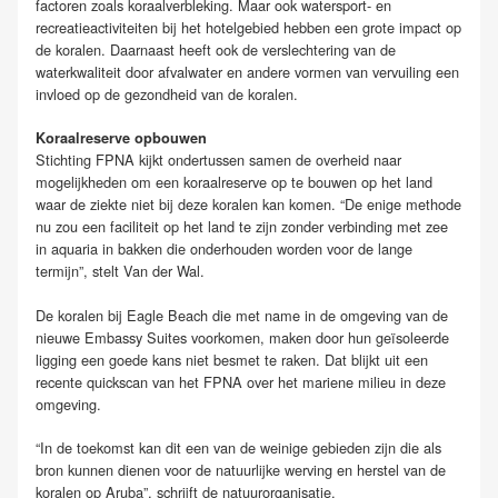
factoren zoals koraalverbleking. Maar ook watersport- en
recreatieactiviteiten bij het hotelgebied hebben een grote impact op
de koralen. Daarnaast heeft ook de verslechtering van de
waterkwaliteit door afvalwater en andere vormen van vervuiling een
invloed op de gezondheid van de koralen.
Koraalreserve opbouwen
Stichting FPNA kijkt ondertussen samen de overheid naar
mogelijkheden om een koraalreserve op te bouwen op het land
waar de ziekte niet bij deze koralen kan komen. “De enige methode
nu zou een faciliteit op het land te zijn zonder verbinding met zee
in aquaria in bakken die onderhouden worden voor de lange
termijn”, stelt Van der Wal.
De koralen bij Eagle Beach die met name in de omgeving van de
nieuwe Embassy Suites voorkomen, maken door hun geïsoleerde
ligging een goede kans niet besmet te raken. Dat blijkt uit een
recente quickscan van het FPNA over het mariene milieu in deze
omgeving.
“In de toekomst kan dit een van de weinige gebieden zijn die als
bron kunnen dienen voor de natuurlijke werving en herstel van de
koralen op Aruba”, schrijft de natuurorganisatie.