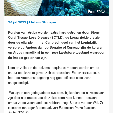
Foto: FPNA
24 juli 2023 | Melissa Stamper
Koralen van Aruba worden extra hard getroffen door Stony
Coral Tissue Loss Disease (SCTLD), de koraalziekte die zich
door de eilanden in het Caribisch deel van het koninkrijk
verspreidt. Anders dan op Bonaire of Curaçao zijn de koralen
op Aruba namelijk al in een zeer kwetsbare toestand waardoor
de impact groter kan zijn.
Koralen zullen in de toekomst herplaatst moeten worden om de
natuur een kans te geven zich te herstellen. Een crisissituatie, al
heeft de Arubaanse regering nog geen officiële code zwart
aangekondigd.
“We zijn in een gedegradeerd systeem, bij koralen die al kwetsbaar
zijn door alle impact zou de ziekte extra hard kunnen toeslaan
omdat ze de weerstand niet hebben”, zegt Sietske van der Wal. Zij
is interim-manager Marinepark van Fundacion Parke Nacional
Aruba (FPNA).