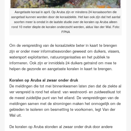
Aangetaste koraal in april. Op Aruba zijn er minstens 24 koraalsoorten die
aangetast kunnen worden door de koraalziekte. Het kan ook zijn dat het aantal
soorten meer is omdat in de laatste studie over de koralen op Aruba alleen
rond 10 meter diepte de koralen onderzocht werden, aldus Van der Wal. Foto:
FPNA
Om de verspreiding van de koraalziekte beter in kaart te brengen
zijn er onder meer informatieavonden geweest om duikers, vissers,
watersport exploitanten, natuurorganisaties en het publiek te
informeren. Ook zijn er inmiddels 24 duikers getraind om mee te
helpen de gezonde en aangetaste koralen in kaart te brengen.
Koralen op Aruba al zwaar onder druk
De meldingen die tot mei binnenkwamen laten zien dat de ziekte al
ver verspreid is rond het eiland: van westnoord- en zuidwestkust tot
de meest zuidelijke punt van het eiland. De verspreidingen van de
meldingen samen met de stromingen maken het onmogelijk om de
gebieden te isoleren om besmetting te voorkomen, legt Van der
Wal uit.
De koralen op Aruba stonden al zwaar onder druk door andere