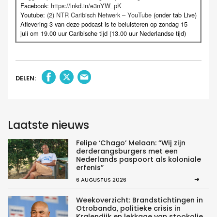
Facebook:
https://lnkd.in/e3nYW_pK
Youtube:
(2) NTR Caribisch Netwerk – YouTube
(onder tab Live)
Aflevering 3 van deze podcast is te beluisteren op zondag 15
juli om 19.00 uur Caribische tijd (13.00 uur Nederlandse tijd)
DELEN:
Laatste nieuws
Felipe ‘Chago’ Melaan: “Wij zijn
derderangsburgers met een
Nederlands paspoort als koloniale
erfenis”
6 AUGUSTUS 2026
Weekoverzicht: Brandstichtingen in
Otrobanda, politieke crisis in
Kralendijk en lekkage van stookolie