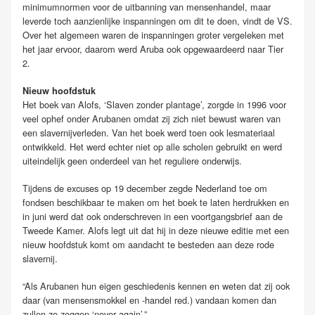
minimumnormen voor de uitbanning van mensenhandel, maar
leverde toch aanzienlijke inspanningen om dit te doen, vindt de VS.
Over het algemeen waren de inspanningen groter vergeleken met
het jaar ervoor, daarom werd Aruba ook opgewaardeerd naar Tier
2.
Nieuw hoofdstuk
Het boek van Alofs, ‘Slaven zonder plantage’, zorgde in 1996 voor
veel ophef onder Arubanen omdat zij zich niet bewust waren van
een slavernijverleden. Van het boek werd toen ook lesmateriaal
ontwikkeld. Het werd echter niet op alle scholen gebruikt en werd
uiteindelijk geen onderdeel van het reguliere onderwijs.
Tijdens de excuses op 19 december zegde Nederland toe om
fondsen beschikbaar te maken om het boek te laten herdrukken en
in juni werd dat ook onderschreven in een voortgangsbrief aan de
Tweede Kamer. Alofs legt uit dat hij in deze nieuwe editie met een
nieuw hoofdstuk komt om aandacht te besteden aan deze rode
slavernij.
“Als Arubanen hun eigen geschiedenis kennen en weten dat zij ook
daar (van mensensmokkel en -handel red.) vandaan komen dan
zullen ze zeggen ‘never again’.”