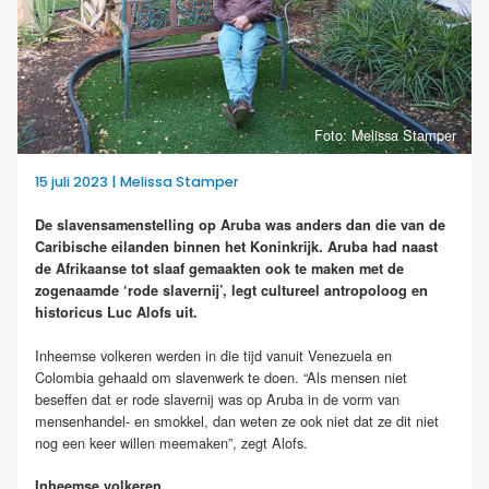
Foto: Melissa Stamper
15 juli 2023 | Melissa Stamper
De slavensamenstelling op Aruba was anders dan die van de
Caribische eilanden binnen het Koninkrijk. Aruba had naast
de Afrikaanse tot slaaf gemaakten ook te maken met de
zogenaamde ‘rode slavernij’, legt cultureel antropoloog en
historicus Luc Alofs uit.
Inheemse volkeren werden in die tijd vanuit Venezuela en
Colombia gehaald om slavenwerk te doen. “Als mensen niet
beseffen dat er rode slavernij was op Aruba in de vorm van
mensenhandel- en smokkel, dan weten ze ook niet dat ze dit niet
nog een keer willen meemaken”, zegt Alofs.
Inheemse volkeren