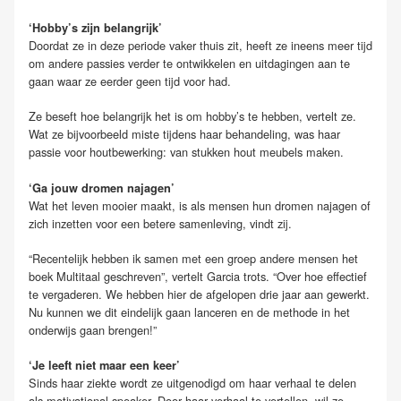
‘Hobby’s zijn belangrijk’
Doordat ze in deze periode vaker thuis zit, heeft ze ineens meer tijd
om andere passies verder te ontwikkelen en uitdagingen aan te
gaan waar ze eerder geen tijd voor had.
Ze beseft hoe belangrijk het is om hobby’s te hebben, vertelt ze.
Wat ze bijvoorbeeld miste tijdens haar behandeling, was haar
passie voor houtbewerking: van stukken hout meubels maken.
‘Ga jouw dromen najagen’
Wat het leven mooier maakt, is als mensen hun dromen najagen of
zich inzetten voor een betere samenleving, vindt zij.
“Recentelijk hebben ik samen met een groep andere mensen het
boek Multitaal geschreven”, vertelt Garcia trots. “Over hoe effectief
te vergaderen. We hebben hier de afgelopen drie jaar aan gewerkt.
Nu kunnen we dit eindelijk gaan lanceren en de methode in het
onderwijs gaan brengen!”
‘Je leeft niet maar een keer’
Sinds haar ziekte wordt ze uitgenodigd om haar verhaal te delen
als motivational speaker. Door haar verhaal te vertellen, wil ze