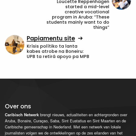
Loucette Reppenhagen
started a mid-level
creative vocational
program in Aruba: “These
students mainly want to do
things”
Papiamentu site
Krísis polítiko ta lanta
kabes atrobe na Boneiru:
UPB ta retirá apoyo pa MPB
Over ons
brengt nieuws, actualiteiten en achtergronden over
Caribisch Netwerk
Aruba, Bonaire, Curaçao, Saba, Sint Eustatius en Sint Maarten en de
Caribische gemeenschap in Nederland. Met een netwerk van lokale
journalisten volgen we de ontwikkelingen op de zes eilanden van het