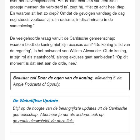
over het slavernijverleden. Het is ‘niet echt iets van een klein
groepje mensen die verbitterd is’, zegt hij. “Het zit echt heel diep.
En waarom zit het zo diep? Omdat de gevolgen vandaag de dag
nog steeds voelbaar zijn. In racisme, in discriminatie in de
samenleving.”
De veelgehoorde vraag vanuit de Caribische gemeenschap:
waarom biedt de koning niet zijn excuses aan? “De koning is lid van
de regering”, is het antwoord van Willem-Alexander. Of de koning,
in zijn rol als staatshoofd, alsnog excuses gaat aanbieden? “Op dit
moment is dat niet aan de orde, nee.”
Beluister zelf
Door de ogen van de koning
, aflevering 5 via
Apple Podcasts
of
Spotify
.
De Wekelijkse Update
Blijf op de hoogte van de belangrijkste updates uit de Caribische
gemeenschap. Abonneer je net als anderen ook op
de gratis nieuwsbrief via deze link
.