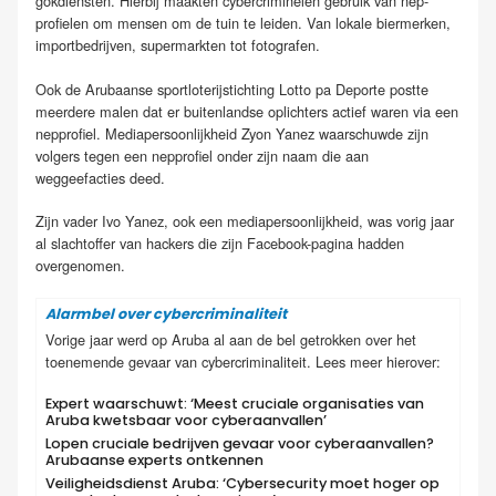
gokdiensten. Hierbij maakten cybercriminelen gebruik van nep-
profielen om mensen om de tuin te leiden. Van lokale biermerken,
importbedrijven, supermarkten tot fotografen.
Ook de Arubaanse sportloterijstichting Lotto pa Deporte postte
meerdere malen dat er buitenlandse oplichters actief waren via een
nepprofiel. Mediapersoonlijkheid Zyon Yanez waarschuwde zijn
volgers tegen een nepprofiel onder zijn naam die aan
weggeefacties deed.
Zijn vader Ivo Yanez, ook een mediapersoonlijkheid, was vorig jaar
al slachtoffer van hackers die zijn Facebook-pagina hadden
overgenomen.
Alarmbel over cybercriminaliteit
Vorige jaar werd op Aruba al aan de bel getrokken over het
toenemende gevaar van cybercriminaliteit. Lees meer hierover:
Expert waarschuwt: ‘Meest cruciale organisaties van
Aruba kwetsbaar voor cyberaanvallen’
Lopen cruciale bedrijven gevaar voor cyberaanvallen?
Arubaanse experts ontkennen
Veiligheidsdienst Aruba: ‘Cybersecurity moet hoger op