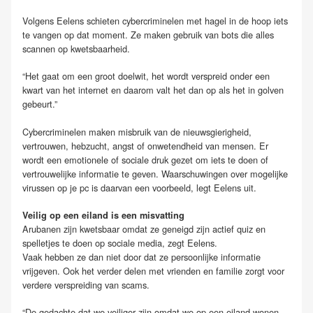
Volgens Eelens schieten cybercriminelen met hagel in de hoop iets
te vangen op dat moment. Ze maken gebruik van bots die alles
scannen op kwetsbaarheid.
“Het gaat om een groot doelwit, het wordt verspreid onder een
kwart van het internet en daarom valt het dan op als het in golven
gebeurt.”
Cybercriminelen maken misbruik van de nieuwsgierigheid,
vertrouwen, hebzucht, angst of onwetendheid van mensen. Er
wordt een emotionele of sociale druk gezet om iets te doen of
vertrouwelijke informatie te geven. Waarschuwingen over mogelijke
virussen op je pc is daarvan een voorbeeld, legt Eelens uit.
Veilig op een eiland is een misvatting
Arubanen zijn kwetsbaar omdat ze geneigd zijn actief quiz en
spelletjes te doen op sociale media, zegt Eelens.
Vaak hebben ze dan niet door dat ze persoonlijke informatie
vrijgeven. Ook het verder delen met vrienden en familie zorgt voor
verdere verspreiding van scams.
“De gedachte dat we veiliger zijn omdat we op een eiland wonen,