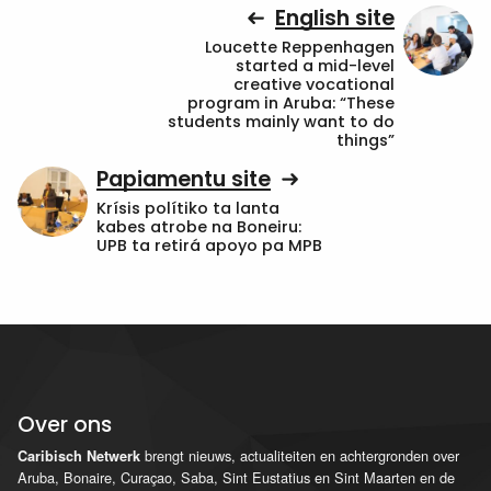
English site
Loucette Reppenhagen
started a mid-level
creative vocational
program in Aruba: “These
students mainly want to do
things”
Papiamentu site
Krísis polítiko ta lanta
kabes atrobe na Boneiru:
UPB ta retirá apoyo pa MPB
Over ons
brengt nieuws, actualiteiten en achtergronden over
Caribisch Netwerk
Aruba, Bonaire, Curaçao, Saba, Sint Eustatius en Sint Maarten en de