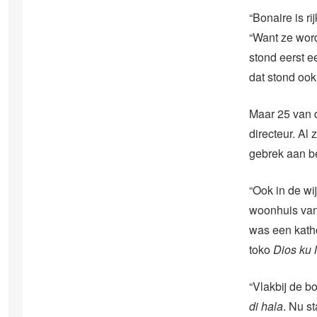
“Bonaire is r
“Want ze word
stond eerst e
dat stond ook
Maar 25 van 
directeur. Al 
gebrek aan bel
“Ook in de w
woonhuis van
was een katho
toko
Dios ku
“Vlakbij de 
di hala
. Nu s