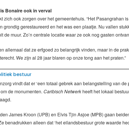
s Bonaire ook in verval
t zich ook zorgen over het gemeentehuis. “Het Pasangrahan is 
 grondig gerestaureerd en het was een plaatje. Nu vallen stuk
uit de muur. Zo’n centrale locatie waar ze ook nog gasten ontva
gen allemaal dat ze erfgoed zo belangrijk vinden, maar in de prakt
terecht. We zijn al 28 jaar blaren op onze tong aan het praten.”
litiek bestuur
org vindt dat er ‘een totaal gebrek aan belangstelling van de po
at om de monumenten.
Caribisch Netwerk
heeft het lokaal bestu
raagd.
en James Kroon (UPB) en Elvis Tjin Asjoe (MPB) gaan beiden 
. Ze benadrukken alleen dat ‘het eilandsbestuur grote waarde he