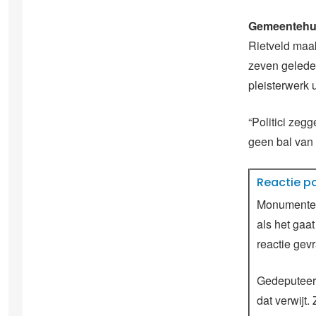
Gemeentehui
Rietveld maak
zeven geleden
pleisterwerk 
“Politici zeg
geen bal van 
Reactie po
Monumentenz
als het ga
reactie gev
Gedeputeerd
dat verwijt