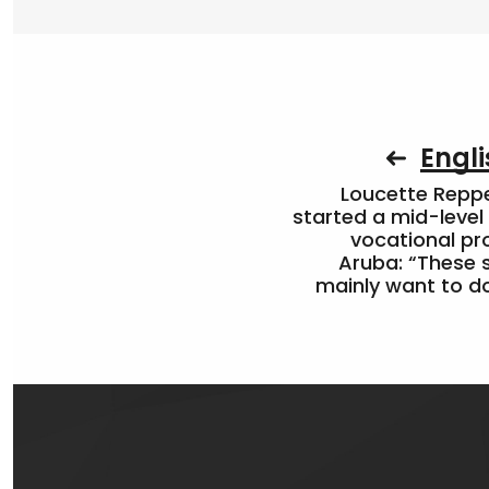
Engli
Loucette Rep
started a mid-level
vocational pr
Aruba: “These 
mainly want to do