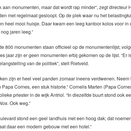
ijk aan monumenten, maar dat wordt rap minder”, zegt directeur 
en met regelmaat gesloopt. Op de plek waar nu het belastingka
en heel mooi huisje. Daar kwam een leeg kantoor kolos voor in 
 nog jaren leeg.”
de 800 monumenten staan officieel op de monumentenlijst, vol
zes jaar zijn er geen monumenten erbij gekomen op de lijst. “Er i
angstelling van de politiek”, stelt Rietveld.
ijken zijn er heel veel panden zomaar ineens verdwenen. Neem
 Papa Cornes, een stuk historie.” Cornelis Marten (Papa Corn
lieke priester in de wijk Antriol. “In diezelfde buurt stond ook 
 Nos
. Ook weg.”
boulevard stond een geel landhuis met een hoog dak; dat noeme
taat daar een modern gebouw met een hotel.”