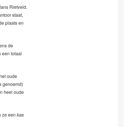
Hans Rietveld.
ntoor staat,
de plaats en
gens de
s een totaal
 het oude
es genoemd)
een heel oude
n ze een
kas