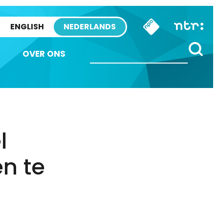
ENGLISH
NEDERLANDS
OVER ONS
l
n te