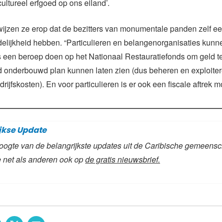
ltureel erfgoed op ons eiland’.
ijzen ze erop dat de bezitters van monumentale panden zelf e
elijkheid hebben. “Particulieren en belangenorganisaties kunn
s een beroep doen op het Nationaal Restauratiefonds om geld te
 onderbouwd plan kunnen laten zien (dus beheren en exploitere
rijfskosten). En voor particulieren is er ook een fiscale aftrek mo
jkse Update
 hoogte van de belangrijkste updates uit de Caribische gemeens
 net als anderen ook op
de gratis nieuwsbrief
.