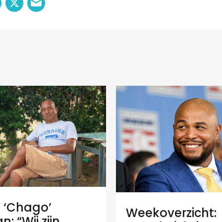
e ‘Chago’
Weekoverzicht:
: “Wij zijn