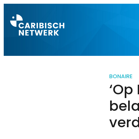
Direct naar a
BONAIRE
‘Op 
bel
verd