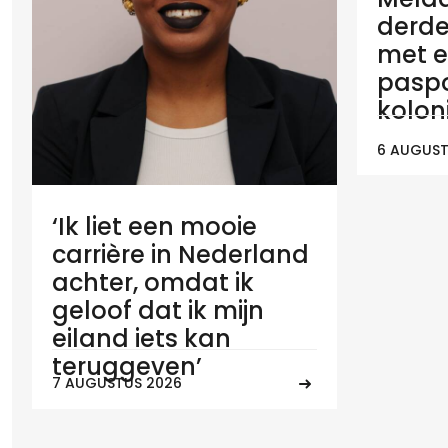
derde
met e
paspo
koloni
6 AUGUST
‘Ik liet een mooie
carrière in Nederland
achter, omdat ik
geloof dat ik mijn
eiland iets kan
teruggeven’
7 AUGUSTUS 2026