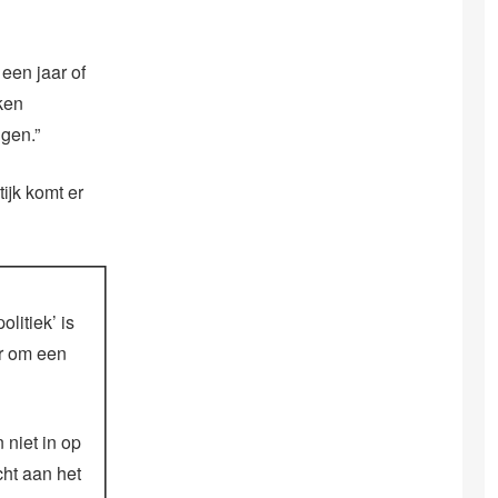
een jaar of
ken
ngen.”
ijk komt er
litiek’ is
ur om een
niet in op
cht aan het