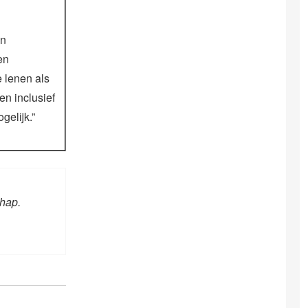
en
en
 lenen als
n inclusief
gelijk.”
chap.