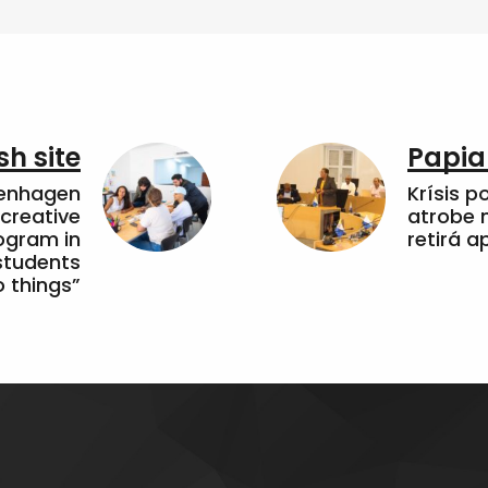
sh site
Papia
penhagen
Krísis p
 creative
atrobe n
ogram in
retirá 
students
 things”