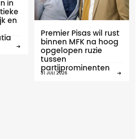
n in
tieke
ijk en
Premier Pisas wil rust
tia
binnen MFK na hoog
opgelopen ruzie
tussen
partijprominenten
31 JULI 2026