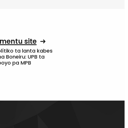
mentu site
olítiko ta lanta kabes
a Boneiru: UPB ta
apoyo pa MPB