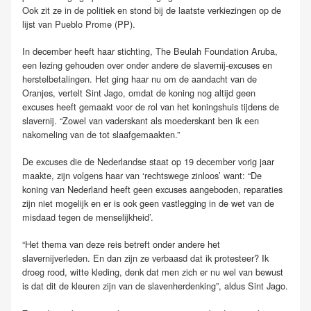
Ook zit ze in de politiek en stond bij de laatste verkiezingen op de
lijst van Pueblo Prome (PP).
In december heeft haar stichting, The Beulah Foundation Aruba,
een lezing gehouden over onder andere de slavernij-excuses en
herstelbetalingen. Het ging haar nu om de aandacht van de
Oranjes, vertelt Sint Jago, omdat de koning nog altijd geen
excuses heeft gemaakt voor de rol van het koningshuis tijdens de
slavernij. “Zowel van vaderskant als moederskant ben ik een
nakomeling van de tot slaafgemaakten.”
De excuses die de Nederlandse staat op 19 december vorig jaar
maakte, zijn volgens haar van ‘rechtswege zinloos’ want: “De
koning van Nederland heeft geen excuses aangeboden, reparaties
zijn niet mogelijk en er is ook geen vastlegging in de wet van de
misdaad tegen de menselijkheid’.
“Het thema van deze reis betreft onder andere het
slavernijverleden. En dan zijn ze verbaasd dat ik protesteer? Ik
droeg rood, witte kleding, denk dat men zich er nu wel van bewust
is dat dit de kleuren zijn van de slavenherdenking”, aldus Sint Jago.