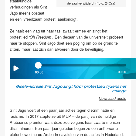
staatkundige
de zaal verwijderd. (Foto: 24Ora)
verhoudingen als Sint
Jago ineens opstaat
en een ‘vreedzaam protest’ aankondigt.
Ze haalt een vlag uit haar tas, zwaait ermee en zingt het
protestlied
. Een decaan van de universiteit probeert
‘Oh Freedom’
haar te stoppen. Sint Jago doet een poging om op de grond te
zitten, maar laat zich dan afvoeren door de beveiliging.
00:00
00:00
Gisele-Mireille Sint Jago zingt haar protestlied tijdens het
college
Download audio
Sint Jago voert al een paar jaar acties tegen discriminatie en
racisme. In 2017 stapte ze uit MEP – de partij van de huidige
Arubaanse premier- want deze zou volgens haar zwarte mensen
discrimineren. Een paar jaar geleden begon ze een anti-zwarte
pietenbeweging op Aruba in navolging van de acties in Nederland.