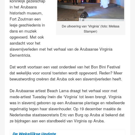
koninklijk gezelschap
in het Arubaans
historisch museum,
Fort Zoutman een
lesje geschiedenis in
De uitvoering van ‘Virginia’ (foto: Melissa
dans en muziek
Stamper)
opgevoerd. Met ook
aandacht voor het
slavernijverleden met het verhaal van de Arubaanse Virginia
Dementricia.
Dat wordt voortaan een vast onderdeel van het Bon Bini Festival
dat wekelijks voor vooral toeristen wordt opgevoerd. Reden? Meer
bewustwording creëren dat Aruba ook een slavernijverleden heeft.
De Arubaanse artiest Beach Lama draagt het verhaal voor met
mede-artiest Tuesday Irwin die ‘Virginia’ tot leven brengt. Virginia
was in slavernij geboren op een Arubaanse plantage en rebelleerde
regelmatig tegen haar slavenhouder. Op 19 december maakte de
Nederlandse staatssecretaris Eric van Burg op Aruba al bekend dat
ze bijdragen aan een standbeeld van Virginia op Aruba.
De Wekelijkse Update