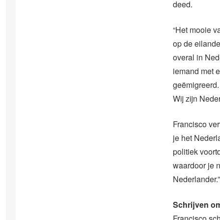
deed.
“Het mooie va
op de eilande
overal in Ned
iemand met ee
geëmigreerd. 
Wij zijn Nede
Francisco ver
je het Neder
politiek voo
waardoor je n
Nederlander.”
Schrijven om
Francisco sch