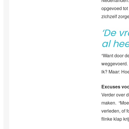
Nederlanden.
opgevoed tot
zichzelf zorg
‘De v
al hee
“Want door de
weggevoerd.
ik? Maar: Ho
Excuses voor
Verder over d
maken. “Moet
verleden, of
flinke klap kr