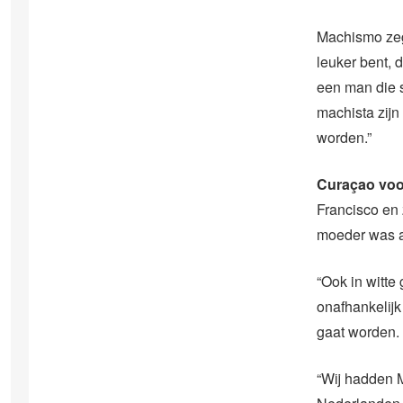
Machismo zegt
leuker bent, d
een man die s
machista zijn
worden.”
Curaçao voo
Francisco en 
moeder was a
“Ook in witte
onafhankelij
gaat worden. 
“Wij hadden M