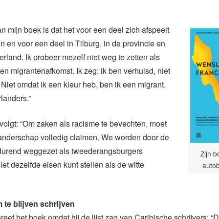
n mijn boek is dat het voor een deel zich afspeelt
n en voor een deel in Tilburg, in de provincie en
erland. Ik probeer mezelf niet weg te zetten als
n migrantenafkomst. Ik zeg: ik ben verhuisd, niet
Niet omdat ik een kleur heb, ben ik een migrant.
rlanders.”
volgt: “Om zaken als racisme te bevechten, moet
landerschap volledig claimen. We worden door de
rtdurend weggezet als tweederangsburgers
Zijn b
iet dezelfde eisen kunt stellen als de witte
autob
 te blijven schrijven
reef het boek omdat hij de lijst zag van Caribische schrijvers: “