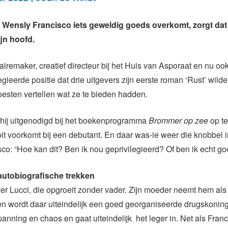
s Wensly Francisco iets geweldig goeds overkomt, zorgt dat
ijn hoofd.
remaker, creatief directeur bij het Huis van Asporaat en nu ook 
egieerde positie dat drie uitgevers zijn eerste roman ‘Rust’ wild
esten vertellen wat ze te bieden hadden.
hij uitgenodigd bij het boekenprogramma
Brommer op zee
op te
it voorkomt bij een debutant. En daar was-ie weer die knobbel in
isco: “Hoe kan dit? Ben ik nou geprivilegieerd? Of ben ik echt g
utobiografische trekken
ver Lucci, die opgroeit zonder vader. Zijn moeder neemt hem als
en wordt daar uiteindelijk een goed georganiseerde drugskoning
panning en chaos en gaat uiteindelijk het leger in. Net als Franc