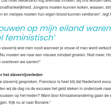
 Dat moet Nederland nog allemaal inhalen. Bij ons worden bei
 onafhankelijkheid. Jongens moeten kunnen koken, wassen, stri
en en meisjes moeten hun eigen brood kunnen verdienen”, legt hi
rouwen op mijn eiland waren 
l feministisch’
 slavernij wist men nooit wanneer je vrouw of man werd verkoc
 Nu moeten we naar een nieuwe
mindset
groeien. Niet meer: Ho
e overleven we samen!”
 het slavernijverleden
e slavernij gesproken, Francisco is heel blij dat Nederland exc
en wij de dag na de excuses het geld steken in onderzoek naar
 focussen op het heden? Want door klimaatverandering gaan de 
ijgen. Kijk nu al naar Bonaire.”