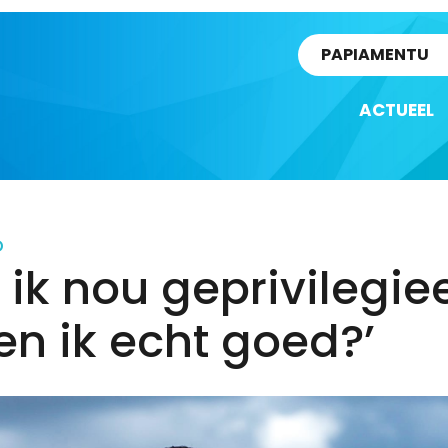
rtikel
PAPIAMENTU
ACTUEEL
D
 ik nou geprivilegie
en ik echt goed?’