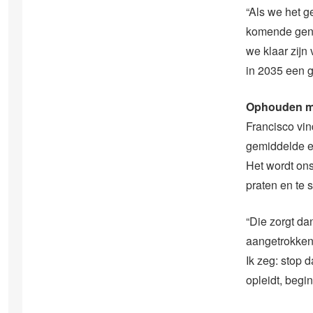
“Als we het g
komende gene
we klaar zijn
in 2035 een g
Ophouden m
Francisco vin
gemiddelde e
Het wordt ons
praten en te s
“Die zorgt da
aangetrokken 
Ik zeg: stop d
opleidt, begin 