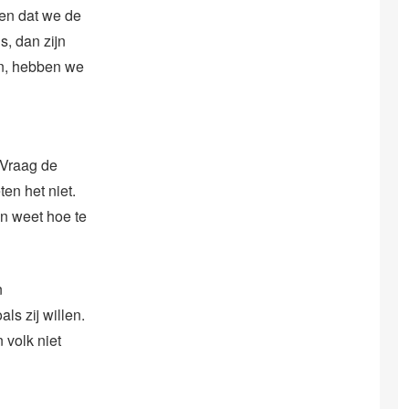
gen dat we de
, dan zijn
en, hebben we
“Vraag de
n het niet.
en weet hoe te
n
s zij willen.
 volk niet