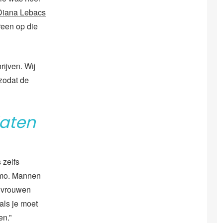
Diana Lebacs
reen op die
rijven. Wij
 zodat de
laten
 zelfs
smo. Mannen
e vrouwen
 als je moet
en.”