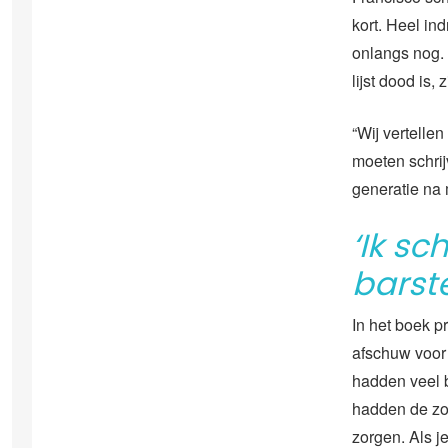
kort. Heel in
onlangs nog. 
lijst dood is,
“Wij vertelle
moeten schrij
generatie na 
‘Ik sc
barst
In het boek p
afschuw voor
hadden veel 
hadden de z
zorgen. Als je