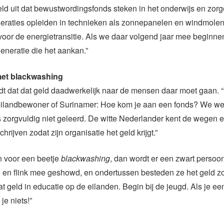
eld uit dat bewustwordingsfonds steken in het onderwijs en zor
raties opleiden in technieken als zonnepanelen en windmolens
 voor de energietransitie. Als we daar volgend jaar mee beginn
eneratie die het aankan.”
et blackwashing
dt dat dat geld daadwerkelijk naar de mensen daar moet gaan. 
ilandbewoner of Surinamer: Hoe kom je aan een fonds? We wete
 zorgvuldig niet geleerd. De witte Nederlander kent de wegen 
chrijven zodat zijn organisatie het geld krijgt.”
n voor een beetje
blackwashing
, dan wordt er een zwart persoo
en flink mee geshowd, en ondertussen besteden ze het geld zoal
at geld in educatie op de eilanden. Begin bij de jeugd. Als je een
je niets!”