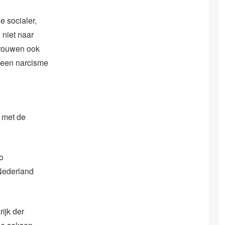
e socialer,
 niet naar
vrouwen ook
 geen narcisme
e met de
o
Nederland
ijk der