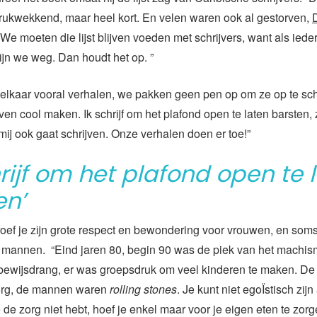
drukwekkend, maar heel kort. En velen waren ook al gestorven,
We moeten die lijst blijven voeden met schrijvers, want als iede
 zijn we weg. Dan houdt het op. ”
n elkaar vooral verhalen, we pakken geen pen op om ze op te sch
ven cool maken. Ik schrijf om het plafond open te laten barsten,
mij ook gaat schrijven. Onze verhalen doen er toe!”
hrijf om het plafond open te 
en’
roef je zijn grote respect en bewondering voor vrouwen, en soms
 mannen. “Eind jaren 80, begin 90 was de piek van het machi
bewijsdrang, er was groepsdruk om veel kinderen te maken. D
org, de mannen waren
rolling stones
. Je kunt niet egoÏstisch zijn
 de zorg niet hebt, hoef je enkel maar voor je eigen eten te zorg