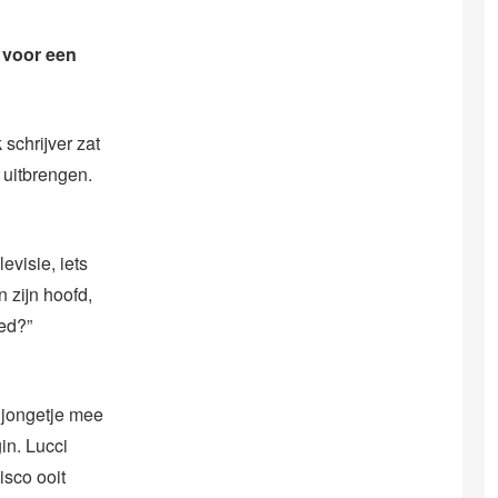
 voor een
schrijver zat
e uitbrengen.
levisie, iets
 zijn hoofd,
oed?”
 jongetje mee
in. Lucci
isco ooit