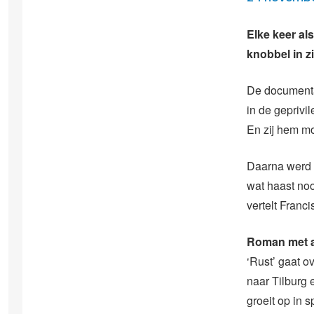
Elke keer al
knobbel in z
De documentai
in de geprivil
En zij hem mo
Daarna werd 
wat haast noo
vertelt Franc
Roman met a
‘Rust’ gaat o
naar Tilburg 
groeit op in s