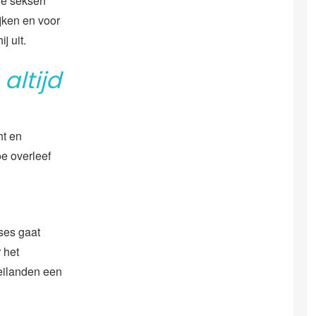
de seksen
jken en voor
j uit.
altijd
ht en
e overleef
uses gaat
 het
eilanden een