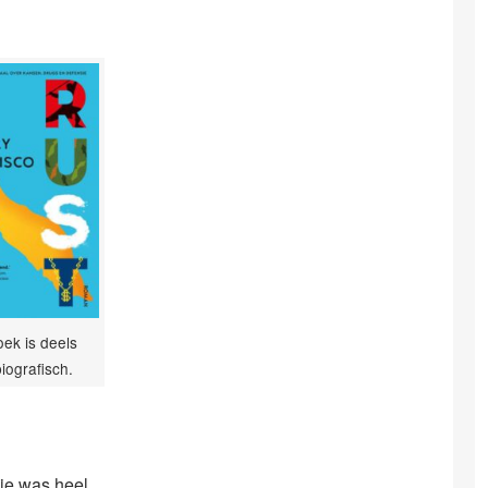
oek is deels
iografisch.
Die was heel