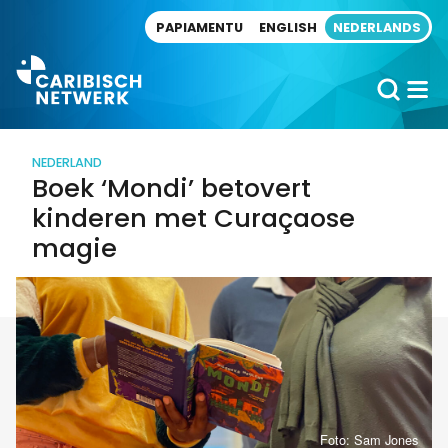
Direct naar artikel
PAPIAMENTU
ENGLISH
NEDERLANDS
NEDERLAND
Boek ‘Mondi’ betovert
kinderen met Curaçaose
magie
Foto: Sam Jones