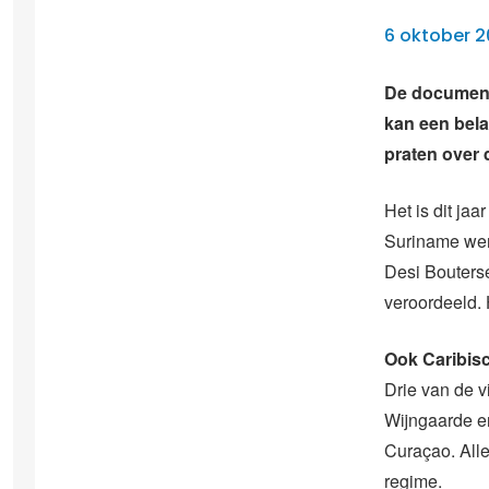
6 oktober 
De documenta
kan een bela
praten over
Het is dit jaa
Suriname wer
Desi Bouterse
veroordeeld. H
Ook Caribis
Drie van de v
Wijngaarde e
Curaçao. Alle
regime.