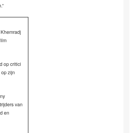
.”
t Khemradj
film
 op critici
op zijn
nny
rijders van
d en