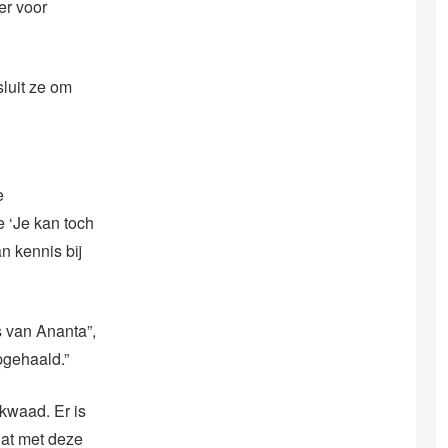
er voor
sluit ze om
e
 ‘Je kan toch
n kennis bij
s van Ananta”,
pgehaald.”
kwaad. Er is
dat met deze