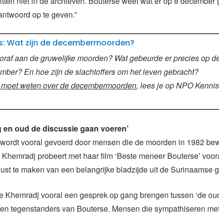
tten niet in de archieven. Bouterse weet wat er op 8 december 
antwoord op te geven.”
s: Wat zijn de decembermoorden?
oraf aan de gruwelijke moorden? Wat gebeurde er precies op d
ber? En hoe zijn de slachtoffers om het leven gebracht?
je moet weten over de decembermoorden
, lees je op NPO Kennis
ng en oud de discussie gaan voeren’
 wordt vooral gevoerd door mensen die de moorden in 1982 be
Khemradj probeert met haar film ‘Beste meneer Bouterse’ voor
st te maken van een belangrijke bladzijde uit de Surinaamse 
de Khemradj vooral een gesprek op gang brengen tussen ‘de ou
 en tegenstanders van Bouterse. Mensen die sympathiseren me