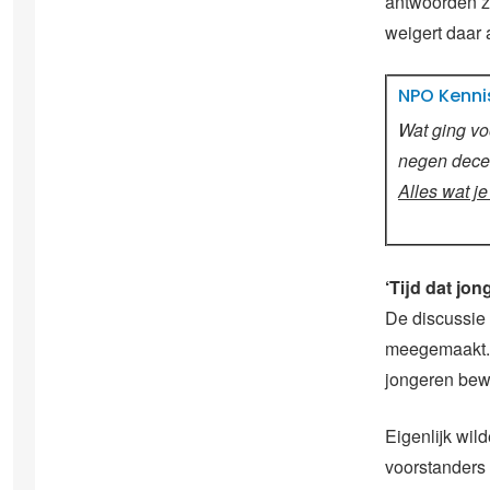
antwoorden zi
weigert daar 
NPO Kenni
Wat ging vo
negen decem
Alles wat 
‘Tijd dat jo
De discussie
meegemaakt. 
jongeren bewu
Eigenlijk wil
voorstanders