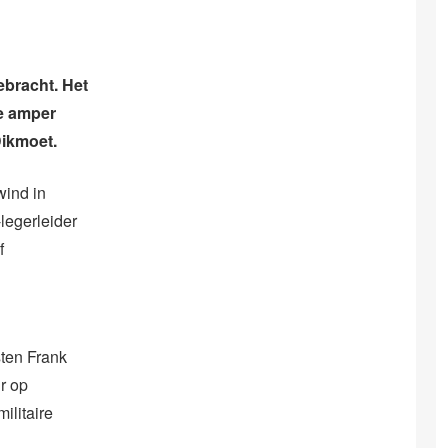
bracht. Het
oe amper
ikmoet.
ewind in
legerleider
f
sten Frank
r op
ilitaire