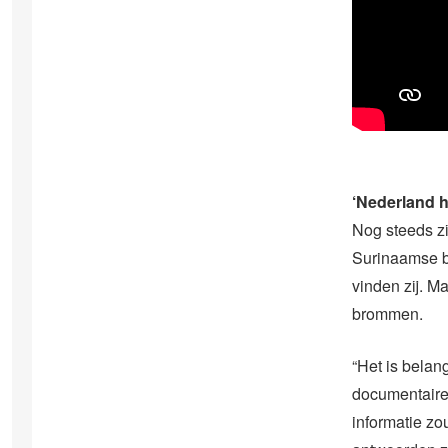
‘Nederland h
Nog steeds zi
Surinaamse be
vinden zij. M
brommen.
“Het is belan
documentaire
informatie zo