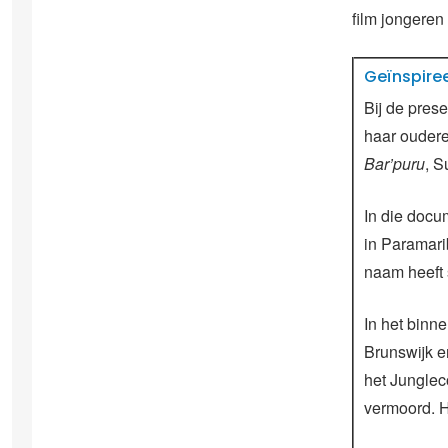
film jongere
Geïnspire
Bij de pres
haar oudere
Bar’puru
, S
In die docu
in Paramari
naam heeft 
In het binn
Brunswijk e
het Jungle
vermoord. 