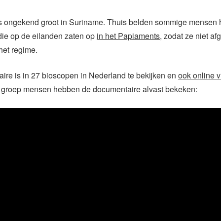
s ongekend groot in Suriname. Thuis belden sommige mensen 
die op de eilanden zaten op
in het Papiaments
, zodat ze niet af
het regime.
re is in 27 bioscopen in Nederland te bekijken en
ook online 
 groep mensen hebben de documentaire alvast bekeken: