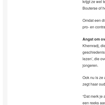
krijgt ze wel 
Bouterse of h
Omdat een dis
pro- en contr
Angst om ov
Khemradj, die
geschiedenis
lezen’, die o
jongeren.
Ook nu is ze 
zegt haar ou
“Dat merk je 
een reeks aan