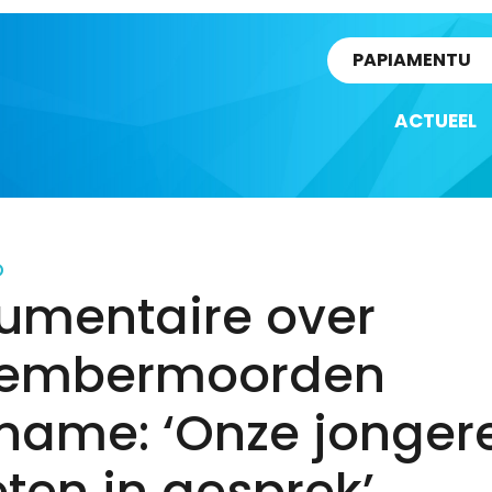
rtikel
PAPIAMENTU
ACTUEEL
D
umentaire over
embermoorden
iname: ‘Onze jonger
ten in gesprek’