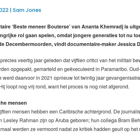
2022 | Sam Jones
ire ‘Beste meneer Bouterse’ van Ananta Khemradj is uitge
ngrijke rol gaan spelen, omdat jongere generaties tot nu t
 de Decembermoorden, vindt documentaire-maker Jessica D
r precies veertig jaar geleden dat vijftien critici van het militair b
den opgepakt, gemarteld en geëxecuteerd in Paramaribo. Oud-
 werd daarvoor in 2021 opnieuw tot twintig jaar gevangenisstra
ij loopt nog vrij rond, want het proces is nog niet afgerond.
che mensen
ijftien mensen hebben een Caribische achtergrond. De journali
n Lesley Rahman zijn op Aruba geboren; hun collega Bram Beh
maal werden ze vermoord nadat ze kritiek hadden geuit op het m