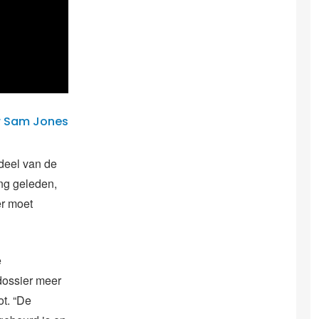
r Sam Jones
 deel van de
ang geleden,
er moet
e
dossier meer
ot. “De