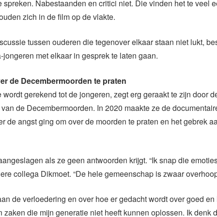
te spreken. Nabestaanden en critici niet. Die vinden het te veel e
ouden zich in de film op de vlakte.
cussie tussen ouderen die tegenover elkaar staan niet lukt, be
a-jongeren met elkaar in gesprek te laten gaan.
er de Decembermoorden te praten
 wordt gerekend tot de jongeren, zegt erg geraakt te zijn door d
 van de Decembermoorden. In 2020 maakte ze de documentaire
ver de angst ging om over de moorden te praten en het gebrek aa
aangeslagen als ze geen antwoorden krijgt. “Ik snap die emotie
dere collega Dikmoet. “De hele gemeenschap is zwaar overhoo
aan de verloedering en over hoe er gedacht wordt over goed en 
 zaken die mijn generatie niet heeft kunnen oplossen. Ik denk 