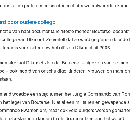
n door zullen praten en misschien met nieuwe antwoorden komen
erd door oudere collega
entatie van haar documentaire ‘Beste meneer Bouterse’ bedank
 collega van Dikmoet. Ze vertelt dat ze werd gegrepen door de 
urinaams voor ‘schreeuw het uit’ van Dikmoet uit 2006.
mentaire laat Dikmoet zien dat Bouterse – afgezien van de moord
bo – ook moord van onschuldige kinderen, vrouwen en mannen 
staan.
enland woedde een strijd tussen het Jungle Commando van Ro
n het leger van Bouterse. Niet alleen militairen en gewapende st
commando kwamen om, maar ook vele burgers werden gemartel
Hun nabestaanden komen in die documentaire aan het woord.