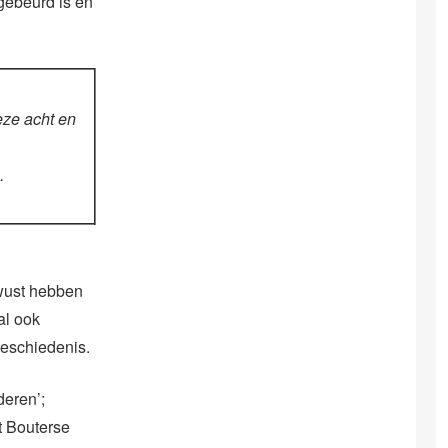
gebeurd is en
eze acht en
.
wust hebben
al ook
geschiedenis.
deren’;
t Bouterse