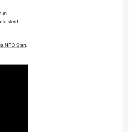
hun
geluisterd
via NPO Start
.